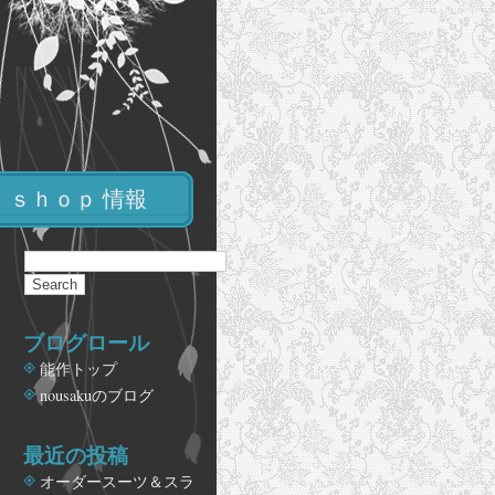
ｓｈｏｐ 情報
ブログロール
能作トップ
nousakuのブログ
最近の投稿
オーダースーツ＆スラ