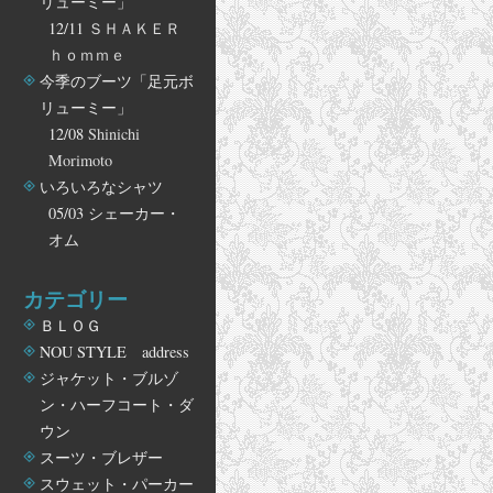
リューミー」
12/11
ＳＨＡＫＥＲ
ｈｏｍｍｅ
今季のブーツ「足元ボ
リューミー」
12/08
Shinichi
Morimoto
いろいろなシャツ
05/03
シェーカー・
オム
カテゴリー
ＢＬＯＧ
NOU STYLE address
ジャケット・ブルゾ
ン・ハーフコート・ダ
ウン
スーツ・ブレザー
スウェット・パーカー