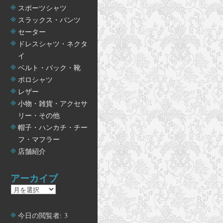
スポーツシャツ
スラックス・パンツ
セーター
ドレスシャツ・ネクタ
イ
ベルト・バック・靴
ポロシャツ
レザー
小物・雑貨・アクセサ
リー・その他
帽子・ハンカチ・チー
フ・マフラー
店舗紹介
アーカイブ
ア
ー
カ
今日の閲覧者:
3