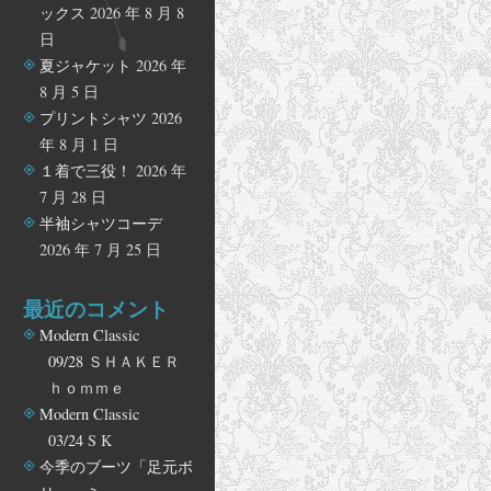
ックス
2026 年 8 月 8
日
夏ジャケット
2026 年
8 月 5 日
プリントシャツ
2026
年 8 月 1 日
１着で三役！
2026 年
7 月 28 日
半袖シャツコーデ
2026 年 7 月 25 日
最近のコメント
Modern Classic
09/28
ＳＨＡＫＥＲ
ｈｏｍｍｅ
Modern Classic
03/24
S K
今季のブーツ「足元ボ