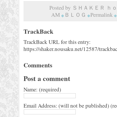
Posted by ＳＨＡＫＥＲ ｈｏｍ
AM
ＢＬＯＧ
Permalink
TrackBack
TrackBack URL for this entry:
https://shaker.nousaku.net/12587/trackba
Comments
Post a comment
Name: (required)
Email Address: (will not be published) (r