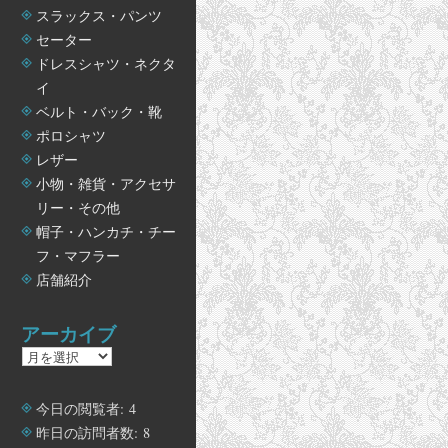
スラックス・パンツ
セーター
ドレスシャツ・ネクタ
イ
ベルト・バック・靴
ポロシャツ
レザー
小物・雑貨・アクセサ
リー・その他
帽子・ハンカチ・チー
フ・マフラー
店舗紹介
アーカイブ
ア
ー
カ
今日の閲覧者:
4
イ
昨日の訪問者数:
8