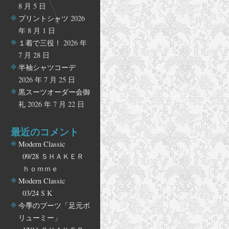
8 月 5 日
プリントシャツ
2026
年 8 月 1 日
１着で三役！
2026 年
7 月 28 日
半袖シャツコーデ
2026 年 7 月 25 日
黒スーツオーダー会御
礼
2026 年 7 月 22 日
最近のコメント
Modern Classic
09/28
ＳＨＡＫＥＲ
ｈｏｍｍｅ
Modern Classic
03/24
S K
今季のブーツ「足元ボ
リューミー」