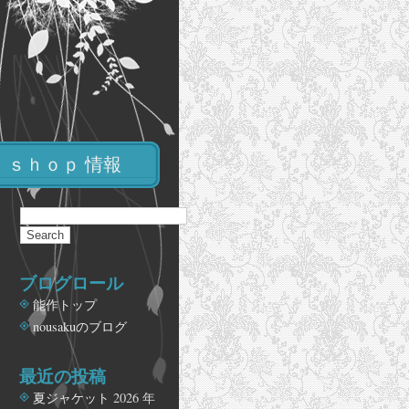
ｓｈｏｐ 情報
ブログロール
能作トップ
nousakuのブログ
最近の投稿
夏ジャケット
2026 年