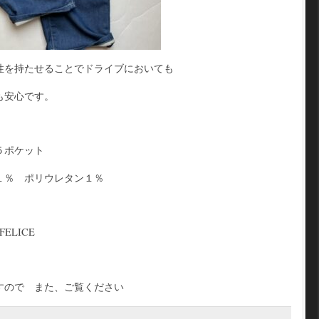
性を持たせることでドライブにおいても
も安心です。
５ポケット
１％ ポリウレタン１％
FELICE
すので また、ご覧ください