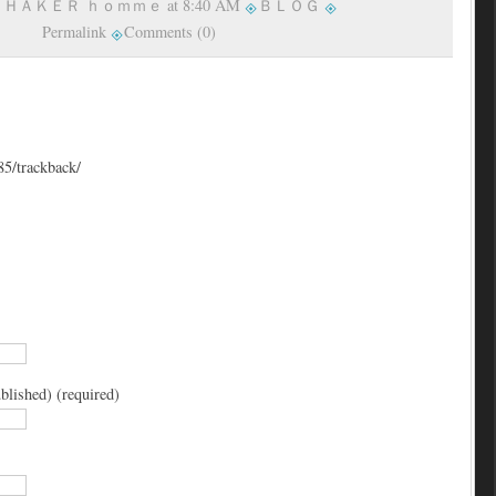
y ＳＨＡＫＥＲ ｈｏｍｍｅ at 8:40 AM
ＢＬＯＧ
Permalink
Comments (0)
85/trackback/
blished) (required)