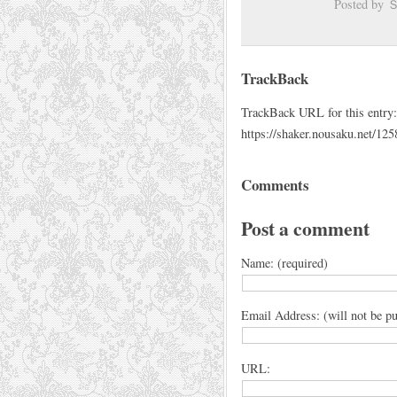
Posted b
TrackBack
TrackBack URL for this entry:
https://shaker.nousaku.net/125
Comments
Post a comment
Name: (required)
Email Address: (will not be pu
URL: