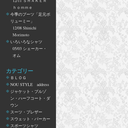
12/11
ＳＨＡＫＥＲ
ｈｏｍｍｅ
今季のブーツ「足元ボ
リューミー」
12/08
Shinichi
Morimoto
いろいろなシャツ
05/03
シェーカー・
オム
カテゴリー
ＢＬＯＧ
NOU STYLE address
ジャケット・ブルゾ
ン・ハーフコート・ダ
ウン
スーツ・ブレザー
スウェット・パーカー
スポーツシャツ