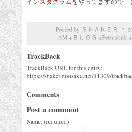
インスタグラム
をやってますので 
Posted by ＳＨＡＫＥＲ ｈｏｍ
AM
ＢＬＯＧ
Permalink
TrackBack
TrackBack URL for this entry:
https://shaker.nousaku.net/11309/trackba
Comments
Post a comment
Name: (required)