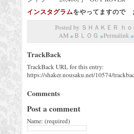
インスタグラム
をやってますので 
Posted by ＳＨＡＫＥＲ ｈｏｍ
AM
ＢＬＯＧ
Permalink
TrackBack
TrackBack URL for this entry:
https://shaker.nousaku.net/10574/trackba
Comments
Post a comment
Name: (required)