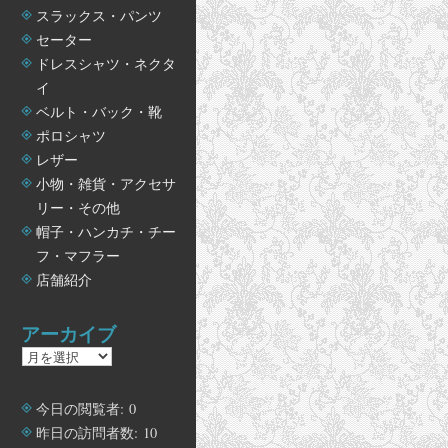
スラックス・パンツ
セーター
ドレスシャツ・ネクタ
イ
ベルト・バック・靴
ポロシャツ
レザー
小物・雑貨・アクセサ
リー・その他
帽子・ハンカチ・チー
フ・マフラー
店舗紹介
アーカイブ
ア
ー
カ
今日の閲覧者:
0
イ
昨日の訪問者数:
10