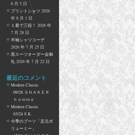
8 月 5 日
プリントシャツ
2026
年 8 月 1 日
１着で三役！
2026 年
7 月 28 日
半袖シャツコーデ
2026 年 7 月 25 日
黒スーツオーダー会御
礼
2026 年 7 月 22 日
最近のコメント
Modern Classic
09/28
ＳＨＡＫＥＲ
ｈｏｍｍｅ
Modern Classic
03/24
S K
今季のブーツ「足元ボ
リューミー」