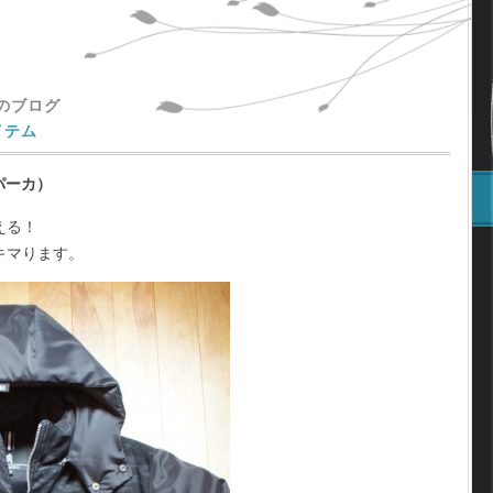
主のブログ
イテム
ンパーカ）
える！
キマります。