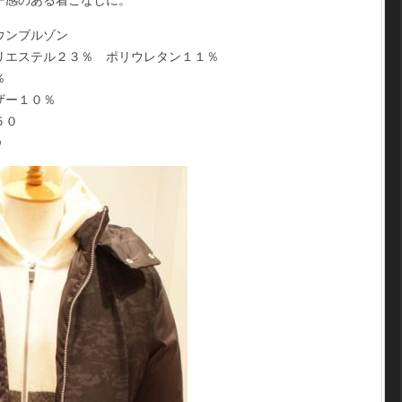
ウンブルゾン
リエステル２３％ ポリウレタン１１％
％
ザー１０％
５０
O