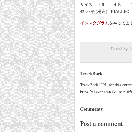
サイズ ４６ ４８ 
42,900円(税込） BIANE
インスタグラム
をやってま
Posted b
TrackBack
TrackBack URL for this entry:
https://shaker.nousaku.net/105
Comments
Post a comment