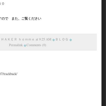
５０
RO
すので また、ご覧ください
y ＳＨＡＫＥＲ ｈｏｍｍｅ at 9:25 AM
ＢＬＯＧ
Permalink
Comments (0)
07/trackback/