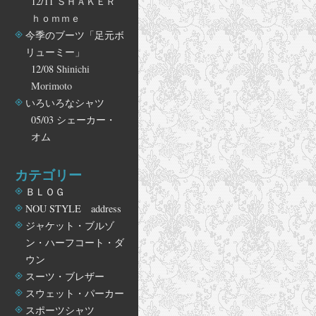
12/11
ＳＨＡＫＥＲ
ｈｏｍｍｅ
今季のブーツ「足元ボ
リューミー」
12/08
Shinichi
Morimoto
いろいろなシャツ
05/03
シェーカー・
オム
カテゴリー
ＢＬＯＧ
NOU STYLE address
ジャケット・ブルゾ
ン・ハーフコート・ダ
ウン
スーツ・ブレザー
スウェット・パーカー
スポーツシャツ