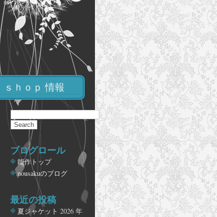
ｓｈｏｐ 情報
ブログロール
能作トップ
nousakuのブログ
最近の投稿
夏ジャケット
2026 年