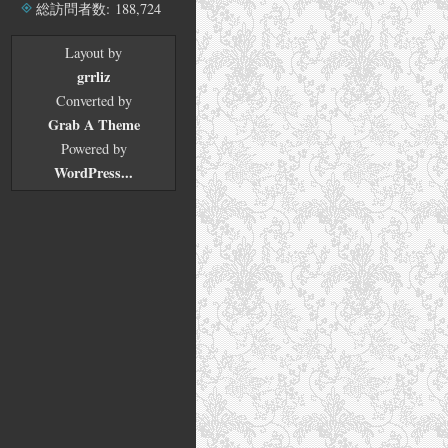
ブ
総訪問者数:
188,724
Layout by
grrliz
Converted by
Grab A Theme
Powered by
WordPress...