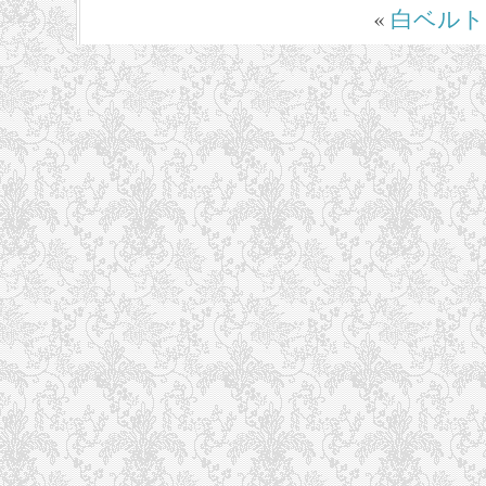
«
白ベルト