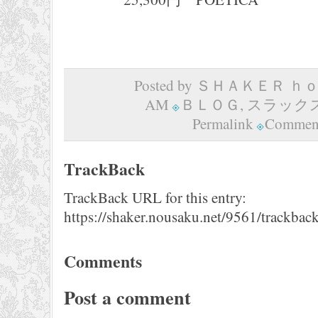
Posted by ＳＨＡＫＥＲ ｈｏｍ
AM
ＢＬＯＧ
,
スラック
Permalink
Comment
TrackBack
TrackBack URL for this entry:
https://shaker.nousaku.net/9561/trackback
Comments
Post a comment