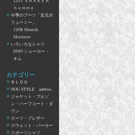
12/11
ＳＨＡＫＥＲ
ｈｏｍｍｅ
今季のブーツ「足元ボ
リューミー」
12/08
Shinichi
Morimoto
いろいろなシャツ
05/03
シェーカー・
オム
カテゴリー
ＢＬＯＧ
NOU STYLE address
ジャケット・ブルゾ
ン・ハーフコート・ダ
ウン
スーツ・ブレザー
スウェット・パーカー
スポーツシャツ