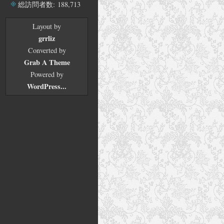
ブ
総訪問者数:
188,713
Layout by
grrliz
Converted by
Grab A Theme
Powered by
WordPress...