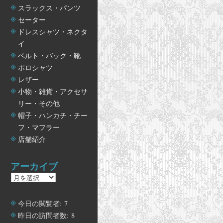
スラックス・パンツ
セーター
ドレスシャツ・ネクタ
イ
ベルト・バック・靴
ポロシャツ
レザー
小物・雑貨・アクセサ
リー・その他
帽子・ハンカチ・チー
フ・マフラー
店舗紹介
アーカイブ
ア
ー
カ
今日の閲覧者:
7
イ
昨日の訪問者数:
8