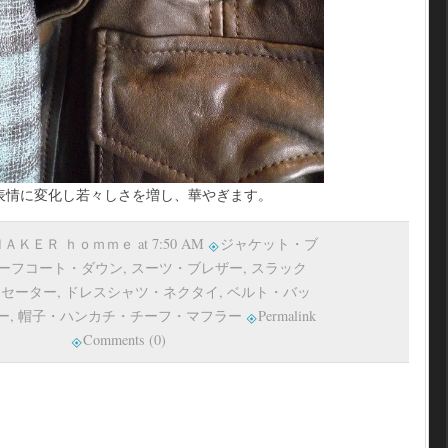
表情に変化し若々しさを増し、華やぎます。
 ＳＨＡＫＥＲ ｈｏｍｍｅ at 7:50 AM
ジャケット・ブ
ーフコート・ダウン
,
スーツ・ブレザー
,
スラック
,
セーター
,
ドレスシャツ・ネクタイ
,
ベルト・バッ
ー
,
帽子・ハンカチ・チーフ・マフラー
Permalink
Comments (0)