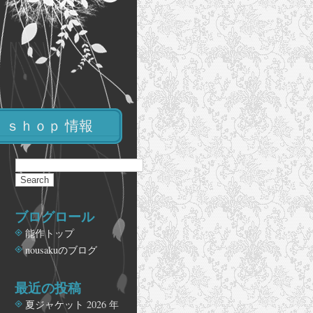
ｓｈｏｐ 情報
ブログロール
能作トップ
nousakuのブログ
最近の投稿
夏ジャケット
2026 年