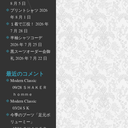
8 月 5 日
プリントシャツ
2026
年 8 月 1 日
１着で三役！
2026 年
7 月 28 日
半袖シャツコーデ
2026 年 7 月 25 日
黒スーツオーダー会御
礼
2026 年 7 月 22 日
最近のコメント
Modern Classic
09/28
ＳＨＡＫＥＲ
ｈｏｍｍｅ
Modern Classic
03/24
S K
今季のブーツ「足元ボ
リューミー」