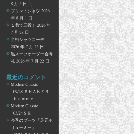
8 月 5 日
プリントシャツ
2026
年 8 月 1 日
１着で三役！
2026 年
7 月 28 日
半袖シャツコーデ
2026 年 7 月 25 日
黒スーツオーダー会御
礼
2026 年 7 月 22 日
最近のコメント
Modern Classic
09/28
ＳＨＡＫＥＲ
ｈｏｍｍｅ
Modern Classic
03/24
S K
今季のブーツ「足元ボ
リューミー」