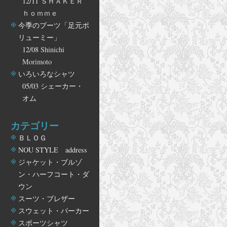
12/11
ＳＨＡＫＥＲ
ｈｏｍｍｅ
今季のブーツ「足元ボ
リューミー」
12/08
Shinichi
Morimoto
いろいろなシャツ
05/03
シェーカー・
オム
カテゴリー
ＢＬＯＧ
NOU STYLE address
ジャケット・ブルゾ
ン・ハーフコート・ダ
ウン
スーツ・ブレザー
スウェット・パーカー
スポーツシャツ