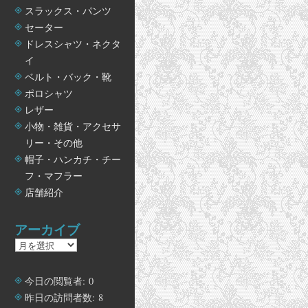
スラックス・パンツ
セーター
ドレスシャツ・ネクタ
イ
ベルト・バック・靴
ポロシャツ
レザー
小物・雑貨・アクセサ
リー・その他
帽子・ハンカチ・チー
フ・マフラー
店舗紹介
アーカイブ
ア
ー
カ
今日の閲覧者:
0
イ
昨日の訪問者数:
8