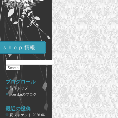
ｓｈｏｐ 情報
ブログロール
能作トップ
nousakuのブログ
最近の投稿
夏ジャケット
2026 年