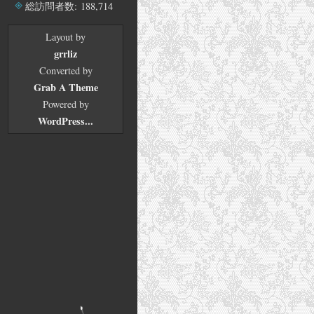
ブ
総訪問者数:
188,714
Layout by
grrliz
Converted by
Grab A Theme
Powered by
WordPress...