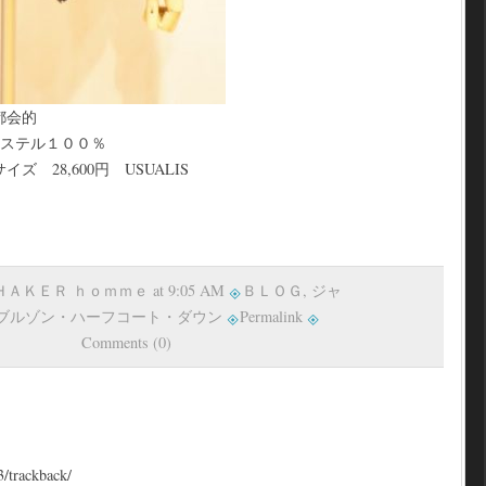
都会的
エステル１００％
00円 USUALIS
 ＳＨＡＫＥＲ ｈｏｍｍｅ at 9:05 AM
ＢＬＯＧ
,
ジャ
ブルゾン・ハーフコート・ダウン
Permalink
Comments (0)
3/trackback/