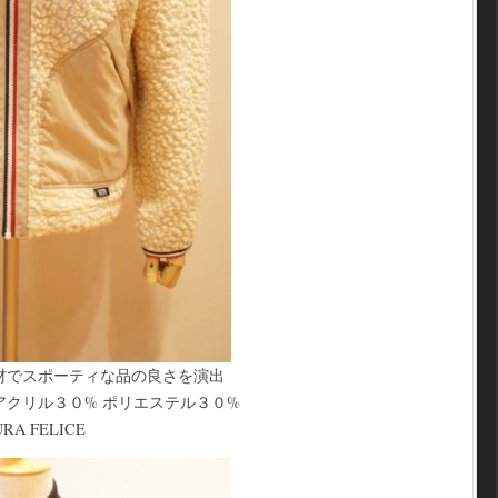
材でスポーティな品の良さを演出
クリル３０% ポリエステル３０%
A FELICE