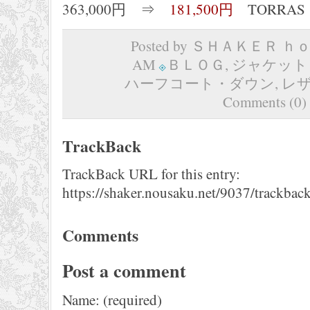
363,000円 ⇒
181,500円
TORRAS
Posted by ＳＨＡＫＥＲ ｈｏｍ
AM
ＢＬＯＧ
,
ジャケット
ハーフコート・ダウン
,
レ
Comments (0)
TrackBack
TrackBack URL for this entry:
https://shaker.nousaku.net/9037/trackback
Comments
Post a comment
Name: (required)