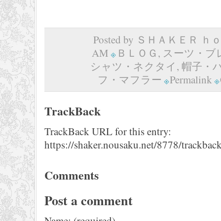
Posted by ＳＨＡＫＥＲ ｈｏｍ
AM
ＢＬＯＧ
,
スーツ・ブ
シャツ・ネクタイ
,
帽子・
フ・マフラー
Permalink
TrackBack
TrackBack URL for this entry:
https://shaker.nousaku.net/8778/trackback
Comments
Post a comment
Name: (required)