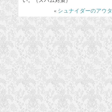
い。（スパム対策）
«
シュナイダーのアウ