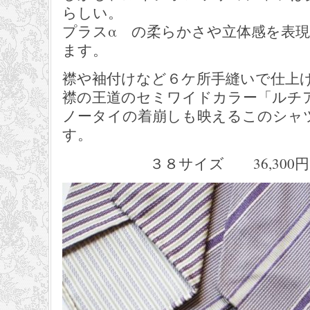
らしい。
プラスα の柔らかさや立体感を表
ます。
襟や袖付けなど６ケ所手縫いで仕上
襟の王道のセミワイドカラー「ルチ
ノータイの着崩しも映えるこのシャ
す。
３８サイズ 36,300円 LUIG