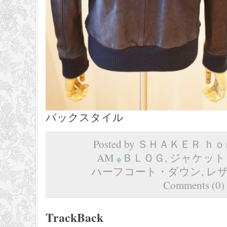
バックスタイル
Posted by ＳＨＡＫＥＲ ｈｏｍ
AM
ＢＬＯＧ
,
ジャケット
ハーフコート・ダウン
,
レ
Comments (0)
TrackBack