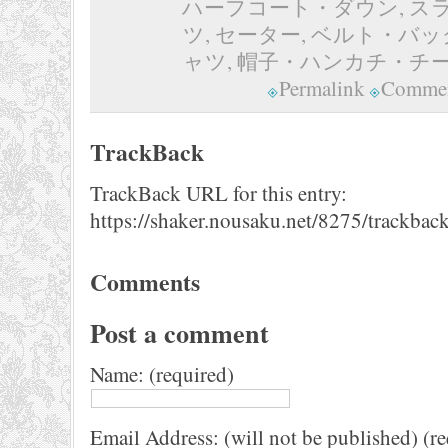
ハーフコート・ダウン
,
ス
ツ
,
セーター
,
ベルト・バッ
ャツ
,
帽子・ハンカチ・チ
Permalink
Commen
TrackBack
TrackBack URL for this entry:
https://shaker.nousaku.net/8275/trackback
Comments
Post a comment
Name: (required)
Email Address: (will not be published) (r