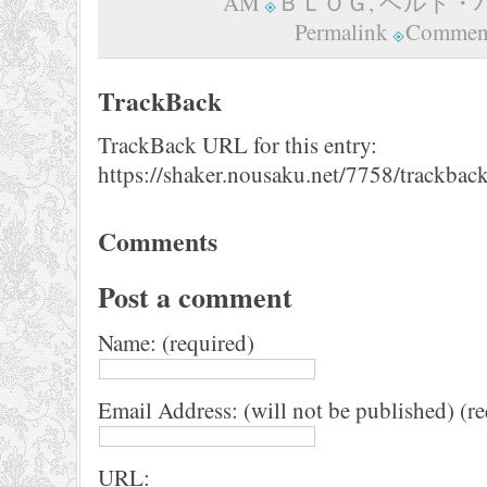
AM
ＢＬＯＧ
,
ベルト・
Permalink
Comment
TrackBack
TrackBack URL for this entry:
https://shaker.nousaku.net/7758/trackback
Comments
Post a comment
Name: (required)
Email Address: (will not be published) (r
URL: