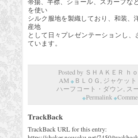
帯揚、半襟、ショール、スカーフな
を使い
シルク服地を製織しており、和装、
産地
として日々プレゼンテーションし、
ています。
Posted by ＳＨＡＫＥＲ ｈｏｍ
AM
ＢＬＯＧ
,
ジャケット
ハーフコート・ダウン
,
ス
Permalink
Commen
TrackBack
TrackBack URL for this entry:
https://shaker.nousaku.net/7450/trackback