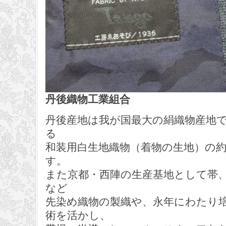
丹後織物工業組合
丹後産地は我が国最大の絹織物産地
る
和装用白生地織物（着物の生地）の
す。
また京都・西陣の生産基地として帯
など
先染め織物の製織や、永年にわたり
術を活かし、