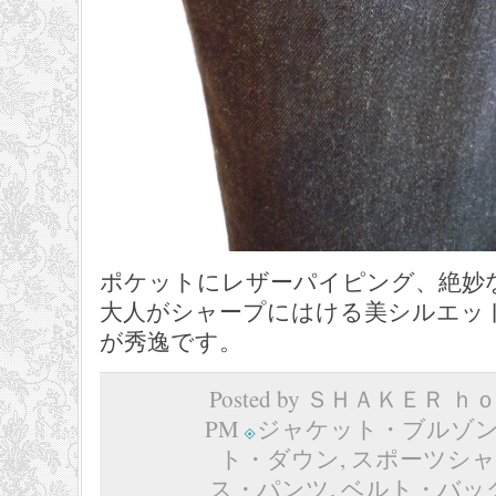
ポケットにレザーパイピング、絶妙
大人がシャープにはける美シルエッ
が秀逸です。
Posted by ＳＨＡＫＥＲ ｈｏｍ
PM
ジャケット・ブルゾ
ト・ダウン
,
スポーツシャ
ス・パンツ
,
ベルト・バッ