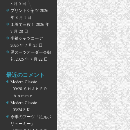
8 月 5 日
プリントシャツ
2026
年 8 月 1 日
１着で三役！
2026 年
7 月 28 日
半袖シャツコーデ
2026 年 7 月 25 日
黒スーツオーダー会御
礼
2026 年 7 月 22 日
最近のコメント
Modern Classic
09/28
ＳＨＡＫＥＲ
ｈｏｍｍｅ
Modern Classic
03/24
S K
今季のブーツ「足元ボ
リューミー」