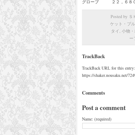
グローブ ２２，６８０円 
Posted by
ケット・ブ
タイ
,
小物・
ー
TrackBack
TrackBack URL for this entry:
https://shaker.nousaku.net/724
Comments
Post a comment
Name: (required)