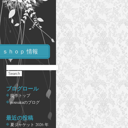
ｓｈｏｐ 情報
ブログロール
能作トップ
nousakuのブログ
最近の投稿
夏ジャケット
2026 年