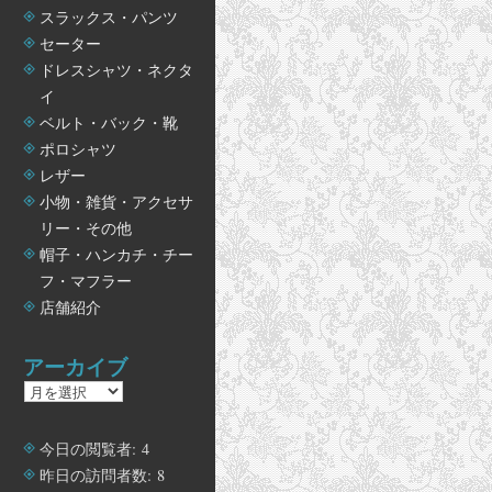
スラックス・パンツ
セーター
ドレスシャツ・ネクタ
イ
ベルト・バック・靴
ポロシャツ
レザー
小物・雑貨・アクセサ
リー・その他
帽子・ハンカチ・チー
フ・マフラー
店舗紹介
アーカイブ
ア
ー
カ
今日の閲覧者:
4
イ
昨日の訪問者数:
8