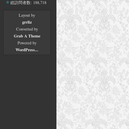
ブ
総訪問者数:
188,718
Layout by
grrliz
Converted by
Grab A Theme
Powered by
WordPress...