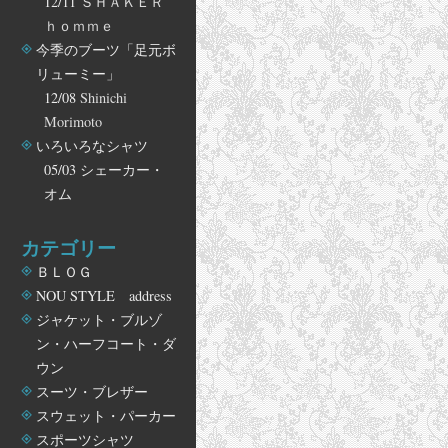
12/11
ＳＨＡＫＥＲ
ｈｏｍｍｅ
今季のブーツ「足元ボ
リューミー」
12/08
Shinichi
Morimoto
いろいろなシャツ
05/03
シェーカー・
オム
カテゴリー
ＢＬＯＧ
NOU STYLE address
ジャケット・ブルゾ
ン・ハーフコート・ダ
ウン
スーツ・ブレザー
スウェット・パーカー
スポーツシャツ