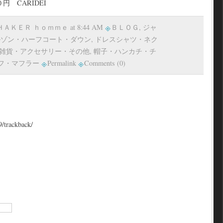
CARIDEI
 ＳＨＡＫＥＲ ｈｏｍｍｅ at 8:44 AM
ＢＬＯＧ
,
ジャ
ルゾン・ハーフコート・ダウン
,
ドレスシャツ・ネク
雑貨・アクセサリー・その他
,
帽子・ハンカチ・チ
フ・マフラー
Permalink
Comments (0)
9/trackback/