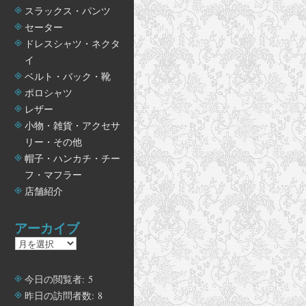
スラックス・パンツ
セーター
ドレスシャツ・ネクタ
イ
ベルト・バック・靴
ポロシャツ
レザー
小物・雑貨・アクセサ
リー・その他
帽子・ハンカチ・チー
フ・マフラー
店舗紹介
アーカイブ
ア
ー
カ
今日の閲覧者:
5
イ
昨日の訪問者数:
8