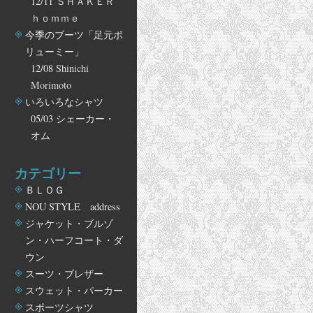
12/11
ＳＨＡＫＥＲ
ｈｏｍｍｅ
今季のブーツ「足元ボ
リューミー」
12/08
Shinichi
Morimoto
いろいろなシャツ
05/03
シェーカー・
オム
カテゴリー
ＢＬＯＧ
NOU STYLE address
ジャケット・ブルゾ
ン・ハーフコート・ダ
ウン
スーツ・ブレザー
スウェット・パーカー
スポーツシャツ