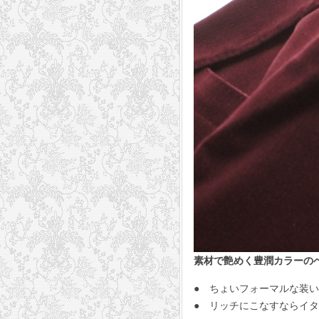
素材で艶めく豊潤カラーの
● ちょいフォーマルな装
● リッチにこなすならイ