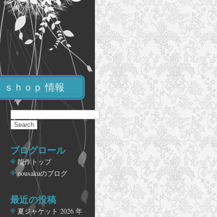
ｓｈｏｐ 情報
ブログロール
能作トップ
nousakuのブログ
最近の投稿
夏ジャケット
2026 年