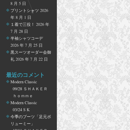
8 月 5 日
プリントシャツ
2026
年 8 月 1 日
１着で三役！
2026 年
7 月 28 日
半袖シャツコーデ
2026 年 7 月 25 日
黒スーツオーダー会御
礼
2026 年 7 月 22 日
最近のコメント
Modern Classic
09/28
ＳＨＡＫＥＲ
ｈｏｍｍｅ
Modern Classic
03/24
S K
今季のブーツ「足元ボ
リューミー」