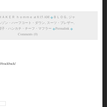
 ＳＨＡＫＥＲ ｈｏｍｍｅ at 8:15 AM
ＢＬＯＧ
,
ジャ
ルゾン・ハーフコート・ダウン
,
スーツ・ブレザー
,
帽子・ハンカチ・チーフ・マフラー
Permalink
Comments (0)
0/trackback/