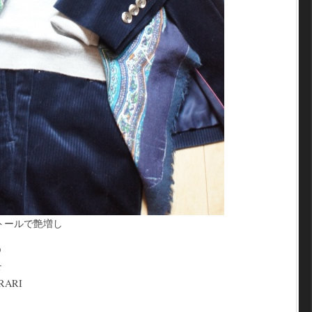
トールで艶増し
O
r
ARI