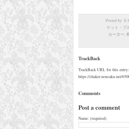
Posted by
ケット・ブ
セーター
,
TrackBack
TrackBack URL for this entry:
https://shaker.nousaku.net/650
Comments
Post a comment
Name: (required)