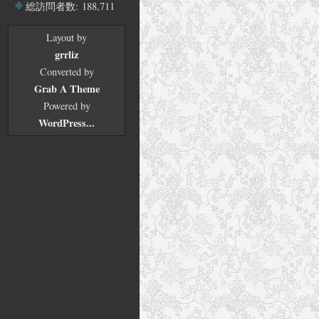
ブ
総訪問者数:
188,711
Layout by
grrliz
Converted by
Grab A Theme
Powered by
WordPress...