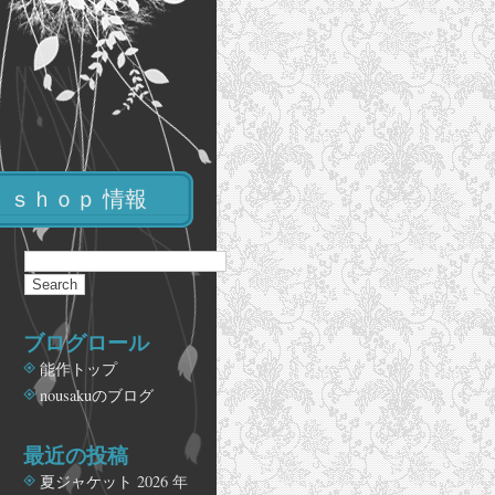
ｓｈｏｐ 情報
ブログロール
能作トップ
nousakuのブログ
最近の投稿
夏ジャケット
2026 年