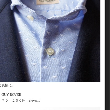
な表情に。
Y ROVER
，２００円 eleventy