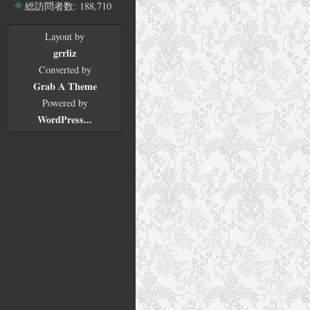
ブ
総訪問者数:
188,710
Layout by
grrliz
Converted by
Grab A Theme
Powered by
WordPress...