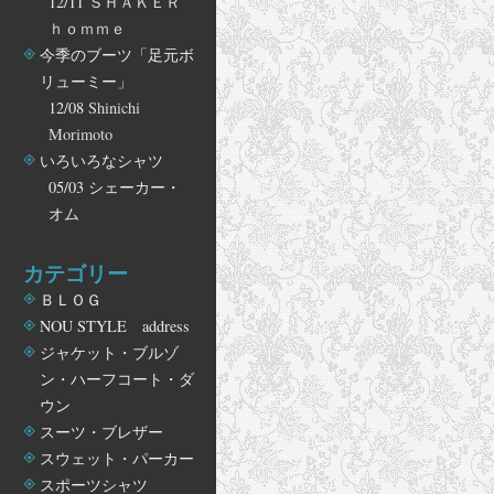
12/11
ＳＨＡＫＥＲ
ｈｏｍｍｅ
今季のブーツ「足元ボ
リューミー」
12/08
Shinichi
Morimoto
いろいろなシャツ
05/03
シェーカー・
オム
カテゴリー
ＢＬＯＧ
NOU STYLE address
ジャケット・ブルゾ
ン・ハーフコート・ダ
ウン
スーツ・ブレザー
スウェット・パーカー
スポーツシャツ