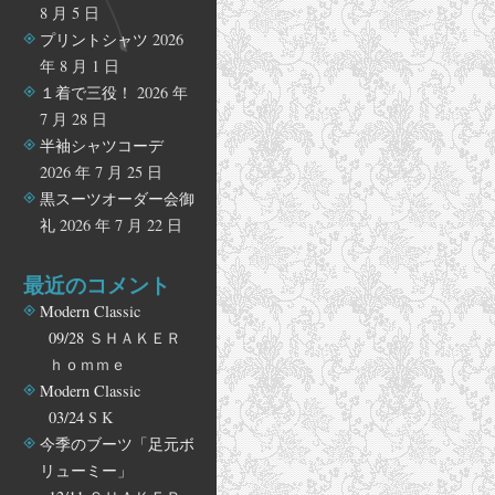
8 月 5 日
プリントシャツ
2026
年 8 月 1 日
１着で三役！
2026 年
7 月 28 日
半袖シャツコーデ
2026 年 7 月 25 日
黒スーツオーダー会御
礼
2026 年 7 月 22 日
最近のコメント
Modern Classic
09/28
ＳＨＡＫＥＲ
ｈｏｍｍｅ
Modern Classic
03/24
S K
今季のブーツ「足元ボ
リューミー」