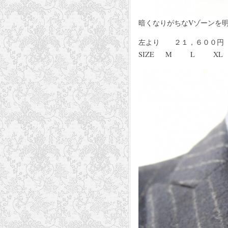
暗くなりがちなVゾーンを
左より ２１，６００円
SIZE M L XL