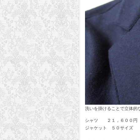
洗いを掛けることで立体的
シャツ ２１，６００円 GU
ジャケット ５０サイズ ７０