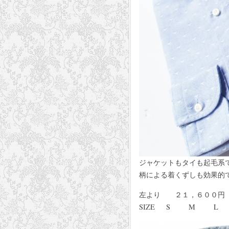
ジャケットもタイも起毛系
柄による着くずしも効果的
左より ２１，６００円
SIZE S M L