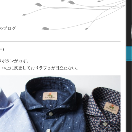
主のブログ
ー）
３ボタンがカギ。
１㎝上に変更しておりラフさが目立たない。