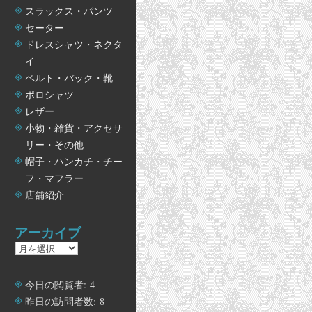
スラックス・パンツ
セーター
ドレスシャツ・ネクタ
イ
ベルト・バック・靴
ポロシャツ
レザー
小物・雑貨・アクセサ
リー・その他
帽子・ハンカチ・チー
フ・マフラー
店舗紹介
アーカイブ
ア
ー
カ
今日の閲覧者:
4
イ
昨日の訪問者数:
8