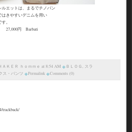
シルエットは、まるでチノパン
ではきやすいデニムを用い
です。
Barbati
 ＳＨＡＫＥＲ ｈｏｍｍｅ at 8:54 AM
ＢＬＯＧ
,
スラ
クス・パンツ
Permalink
Comments (0)
4/trackback/