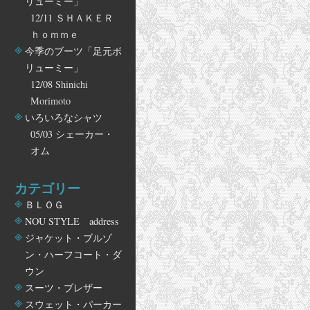
リューミー」
12/11
ＳＨＡＫＥＲ
ｈｏｍｍｅ
今季のブーツ「足元ボ
リューミー」
12/08
Shinichi
Morimoto
いろいろなシャツ
05/03
シェーカー・
オム
カテゴリー
ＢＬＯＧ
NOU STYLE address
ジャケット・ブルゾ
ン・ハーフコート・ダ
ウン
スーツ・ブレザー
スウェット・パーカー