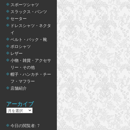
スポーツシャツ
スラックス・パンツ
セーター
ドレスシャツ・ネクタ
イ
ベルト・バック・靴
ポロシャツ
レザー
小物・雑貨・アクセサ
リー・その他
帽子・ハンカチ・チー
フ・マフラー
店舗紹介
アーカイブ
ア
ー
カ
今日の閲覧者:
7