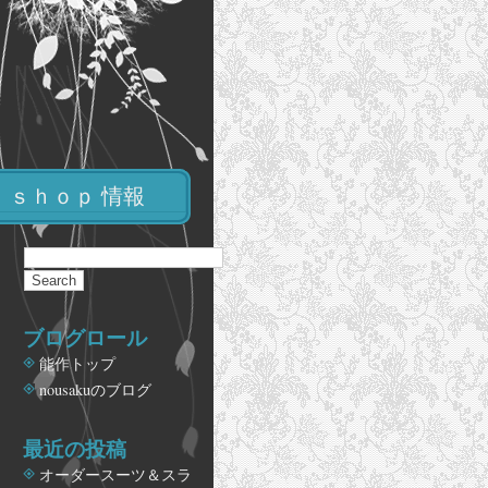
ｓｈｏｐ 情報
ブログロール
能作トップ
nousakuのブログ
最近の投稿
オーダースーツ＆スラ