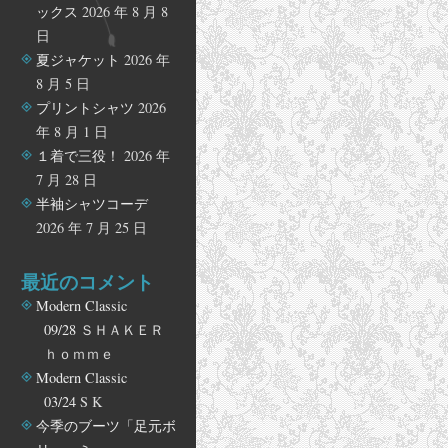
ックス
2026 年 8 月 8
日
夏ジャケット
2026 年
8 月 5 日
プリントシャツ
2026
年 8 月 1 日
１着で三役！
2026 年
7 月 28 日
半袖シャツコーデ
2026 年 7 月 25 日
最近のコメント
Modern Classic
09/28
ＳＨＡＫＥＲ
ｈｏｍｍｅ
Modern Classic
03/24
S K
今季のブーツ「足元ボ