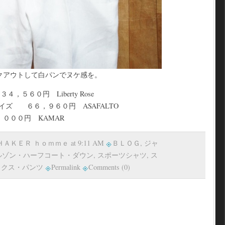
クアウトして白パンでヌケ感を。
５６０円 Liberty Rose
イズ ６６，９６０円 ASAFALTO
０００円 KAMAR
 ＳＨＡＫＥＲ ｈｏｍｍｅ at 9:11 AM
ＢＬＯＧ
,
ジャ
ルゾン・ハーフコート・ダウン
,
スポーツシャツ
,
ス
ックス・パンツ
Permalink
Comments (0)