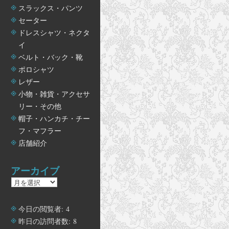
スラックス・パンツ
セーター
ドレスシャツ・ネクタ
イ
ベルト・バック・靴
ポロシャツ
レザー
小物・雑貨・アクセサ
リー・その他
帽子・ハンカチ・チー
フ・マフラー
店舗紹介
アーカイブ
ア
ー
カ
今日の閲覧者:
4
イ
昨日の訪問者数:
8