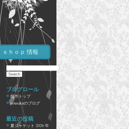
ｓｈｏｐ 情報
ブログロール
能作トップ
nousakuのブログ
最近の投稿
夏ジャケット
2026 年