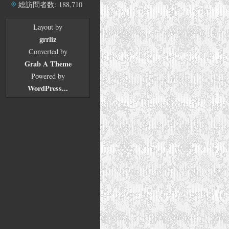
ブ
総訪問者数:
188,710
Layout by
grrliz
Converted by
Grab A Theme
Powered by
WordPress...