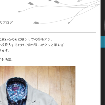
主のブログ
と変わるのも総柄シャツの持ちアジ。
一枚投入するだけで春の装いがグッと華やぎ
ります。
でお洒落。