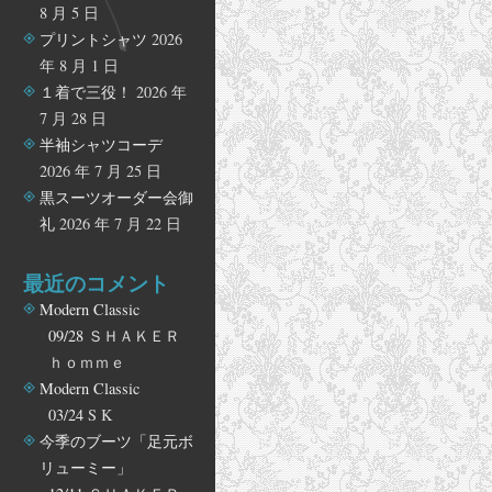
8 月 5 日
プリントシャツ
2026
年 8 月 1 日
１着で三役！
2026 年
7 月 28 日
半袖シャツコーデ
2026 年 7 月 25 日
黒スーツオーダー会御
礼
2026 年 7 月 22 日
最近のコメント
Modern Classic
09/28
ＳＨＡＫＥＲ
ｈｏｍｍｅ
Modern Classic
03/24
S K
今季のブーツ「足元ボ
リューミー」