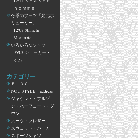
12/11
ＳＨＡＫＥＲ
ｈｏｍｍｅ
今季のブーツ「足元ボ
リューミー」
12/08
Shinichi
Morimoto
いろいろなシャツ
05/03
シェーカー・
オム
カテゴリー
ＢＬＯＧ
NOU STYLE address
ジャケット・ブルゾ
ン・ハーフコート・ダ
ウン
スーツ・ブレザー
スウェット・パーカー
スポーツシャツ