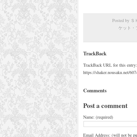
Posted by
ケット・
TrackBack
TrackBack URL for this entry:
https://shaker.nousaku.net/607
Comments
Post a comment
Name: (required)
Email Address: (will not be pu