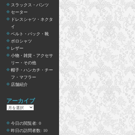
スラックス・パンツ
セーター
ドレスシャツ・ネクタ
イ
ベルト・バック・靴
ポロシャツ
レザー
小物・雑貨・アクセサ
リー・その他
帽子・ハンカチ・チー
フ・マフラー
店舗紹介
アーカイブ
ア
ー
カ
今日の閲覧者:
0
イ
昨日の訪問者数:
10