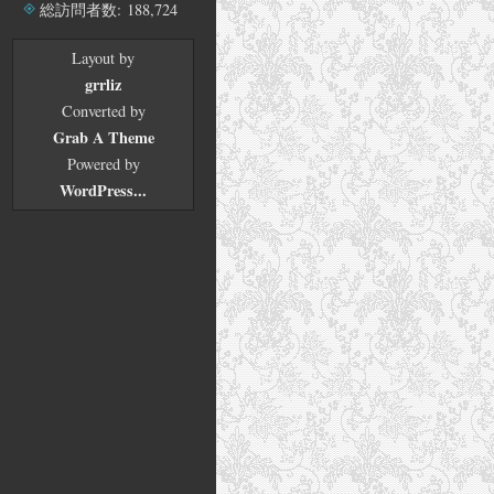
ブ
総訪問者数:
188,724
Layout by
grrliz
Converted by
Grab A Theme
Powered by
WordPress...