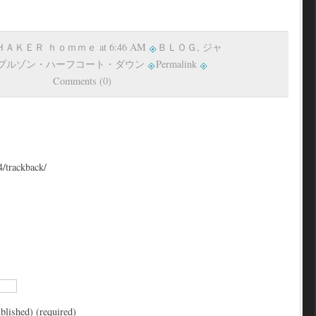
 ＳＨＡＫＥＲ ｈｏｍｍｅ at 6:46 AM
ＢＬＯＧ
,
ジャ
ブルゾン・ハーフコート・ダウン
Permalink
Comments (0)
4/trackback/
blished) (required)