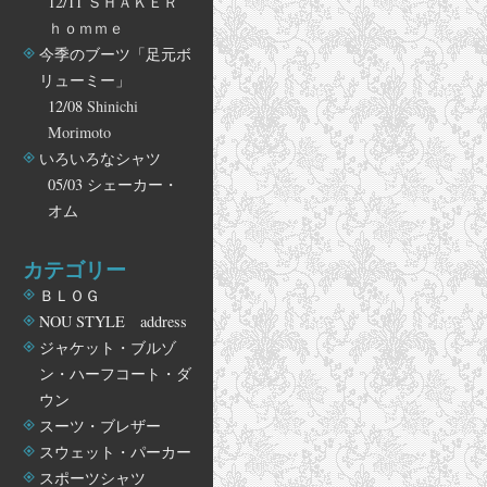
12/11
ＳＨＡＫＥＲ
ｈｏｍｍｅ
今季のブーツ「足元ボ
リューミー」
12/08
Shinichi
Morimoto
いろいろなシャツ
05/03
シェーカー・
オム
カテゴリー
ＢＬＯＧ
NOU STYLE address
ジャケット・ブルゾ
ン・ハーフコート・ダ
ウン
スーツ・ブレザー
スウェット・パーカー
スポーツシャツ