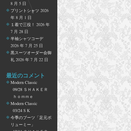
8 月 5 日
プリントシャツ
2026
年 8 月 1 日
１着で三役！
2026 年
7 月 28 日
半袖シャツコーデ
2026 年 7 月 25 日
黒スーツオーダー会御
礼
2026 年 7 月 22 日
最近のコメント
Modern Classic
09/28
ＳＨＡＫＥＲ
ｈｏｍｍｅ
Modern Classic
03/24
S K
今季のブーツ「足元ボ
リューミー」