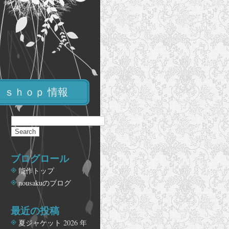
ｓｈｏｐ 情報
ブログロール
能作トップ
nousakuのブログ
最近の投稿
夏ジャケット
2026 年