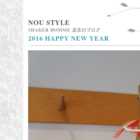
NOU STYLE
SHAKER HOMME 店主のブログ
2016 HAPPY NEW YEAR