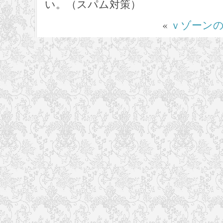
い。（スパム対策）
«
ｖゾーン