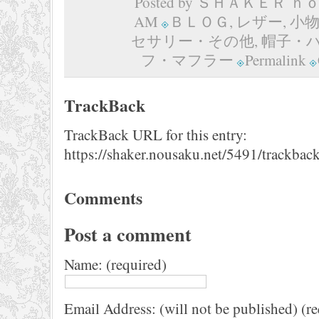
Posted by ＳＨＡＫＥＲ ｈｏｍ
AM
ＢＬＯＧ
,
レザー
,
小
セサリー・その他
,
帽子・
フ・マフラー
Permalink
TrackBack
TrackBack URL for this entry:
https://shaker.nousaku.net/5491/trackback
Comments
Post a comment
Name: (required)
Email Address: (will not be published) (r