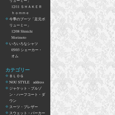
リューミー」
12/11
ＳＨＡＫＥＲ
ｈｏｍｍｅ
今季のブーツ「足元ボ
リューミー」
12/08
Shinichi
Morimoto
いろいろなシャツ
05/03
シェーカー・
オム
カテゴリー
ＢＬＯＧ
NOU STYLE address
ジャケット・ブルゾ
ン・ハーフコート・ダ
ウン
スーツ・ブレザー
スウェット・パーカー