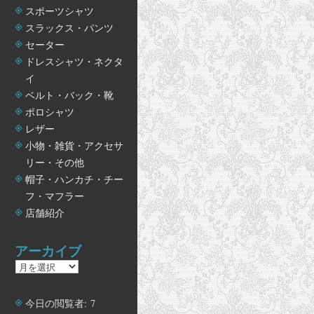
スポーツシャツ
スラックス・パンツ
セーター
ドレスシャツ・ネクタ
イ
ベルト・バック・靴
ポロシャツ
レザー
小物・雑貨・アクセサ
リー・その他
帽子・ハンカチ・チー
フ・マフラー
店舗紹介
アーカイブ
ア
ー
カ
今日の閲覧者:
7