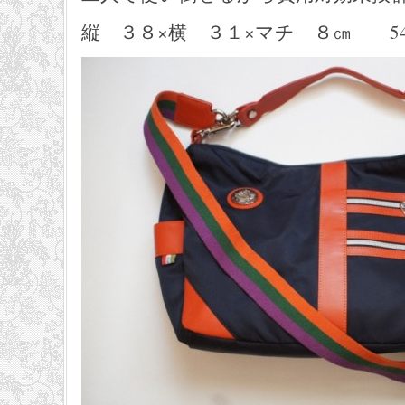
縦 ３８×横 ３１×マチ ８㎝ 54,000