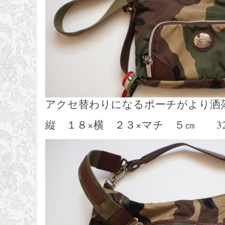
アクセ替わりになるポーチがより洒
縦 １８×横 ２３×マチ ５㎝ 32,400