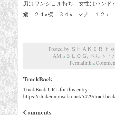
男はワンショル持ち 女性はハンド
縦 ２４×横 ３４× マチ １２㎝ 48,
Posted by ＳＨＡＫＥＲ ｈｏｍ
AM
ＢＬＯＧ
,
ベルト・
Permalink
Comment
TrackBack
TrackBack URL for this entry:
https://shaker.nousaku.net/5429/trackback
Comments