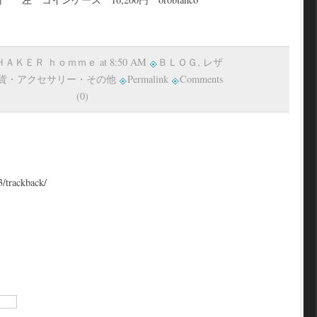
 ＳＨＡＫＥＲ ｈｏｍｍｅ at 8:50 AM
ＢＬＯＧ
,
レザ
貨・アクセサリー・その他
Permalink
Comments
(0)
3/trackback/