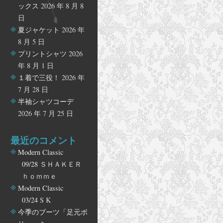
ックス
2026 年 8 月 8
日
夏ジャケット
2026 年
8 月 5 日
プリントシャツ
2026
年 8 月 1 日
１着で三役！
2026 年
7 月 28 日
半袖シャツコーデ
2026 年 7 月 25 日
最近のコメント
Modern Classic
09/28
ＳＨＡＫＥＲ
ｈｏｍｍｅ
Modern Classic
03/24
S K
今季のブーツ「足元ボ