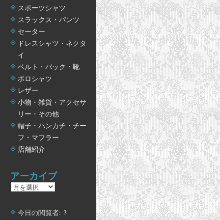
スポーツシャツ
スラックス・パンツ
セーター
ドレスシャツ・ネクタ
イ
ベルト・バック・靴
ポロシャツ
レザー
小物・雑貨・アクセサ
リー・その他
帽子・ハンカチ・チー
フ・マフラー
店舗紹介
アーカイブ
ア
ー
カ
今日の閲覧者:
3