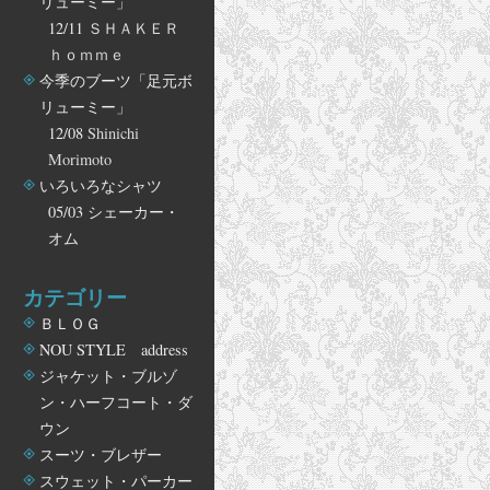
リューミー」
12/11
ＳＨＡＫＥＲ
ｈｏｍｍｅ
今季のブーツ「足元ボ
リューミー」
12/08
Shinichi
Morimoto
いろいろなシャツ
05/03
シェーカー・
オム
カテゴリー
ＢＬＯＧ
NOU STYLE address
ジャケット・ブルゾ
ン・ハーフコート・ダ
ウン
スーツ・ブレザー
スウェット・パーカー