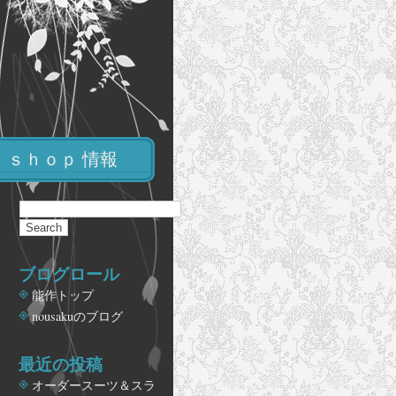
ｓｈｏｐ 情報
ブログロール
能作トップ
nousakuのブログ
最近の投稿
オーダースーツ＆スラ