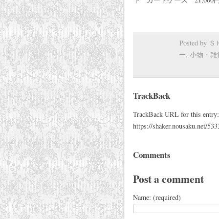
Posted by
ー
,
小物・雑
TrackBack
TrackBack URL for this entry:
https://shaker.nousaku.net/533
Comments
Post a comment
Name: (required)