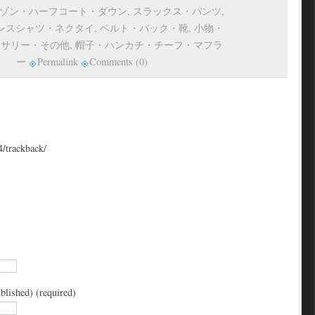
ゾン・ハーフコート・ダウン
,
スラックス・パンツ
,
レスシャツ・ネクタイ
,
ベルト・バック・靴
,
小物・
セサリー・その他
,
帽子・ハンカチ・チーフ・マフラ
ー
Permalink
Comments (0)
4/trackback/
blished) (required)