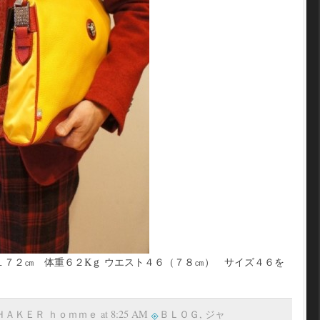
１７２㎝ 体重６２Kｇ ウエスト４６（７８㎝） サイズ４６を
 ＳＨＡＫＥＲ ｈｏｍｍｅ at 8:25 AM
ＢＬＯＧ
,
ジャ