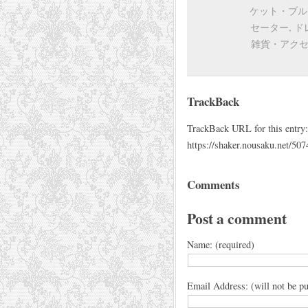
ケット・ブル
セーター
,
ド
雑貨・アク
TrackBack
TrackBack URL for this entry:
https://shaker.nousaku.net/507
Comments
Post a comment
Name: (required)
Email Address: (will not be pu