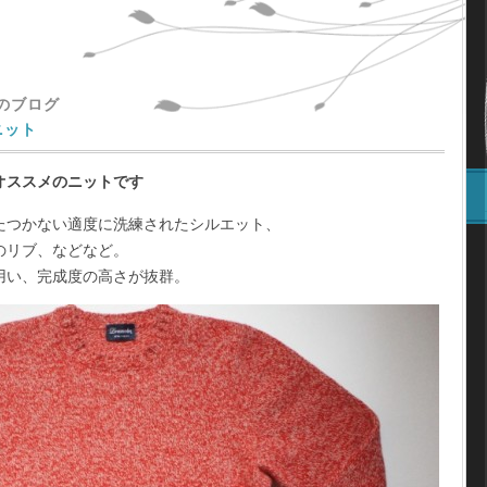
主のブログ
ニット
オススメのニットです
たつかない適度に洗練されたシルエット、
のリブ、などなど。
用い、完成度の高さが抜群。