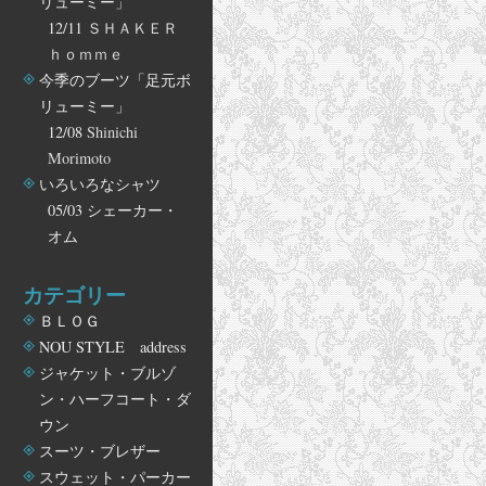
リューミー」
12/11
ＳＨＡＫＥＲ
ｈｏｍｍｅ
今季のブーツ「足元ボ
リューミー」
12/08
Shinichi
Morimoto
いろいろなシャツ
05/03
シェーカー・
オム
カテゴリー
ＢＬＯＧ
NOU STYLE address
ジャケット・ブルゾ
ン・ハーフコート・ダ
ウン
スーツ・ブレザー
スウェット・パーカー