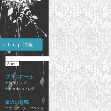
ｓｈｏｐ 情報
ブログロール
能作トップ
nousakuのブログ
最近の投稿
オーダースーツ＆スラ