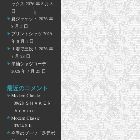
ックス
2026 年 8 月 8
日
夏ジャケット
2026 年
8 月 5 日
プリントシャツ
2026
年 8 月 1 日
１着で三役！
2026 年
7 月 28 日
半袖シャツコーデ
2026 年 7 月 25 日
最近のコメント
Modern Classic
09/28
ＳＨＡＫＥＲ
ｈｏｍｍｅ
Modern Classic
03/24
S K
今季のブーツ「足元ボ