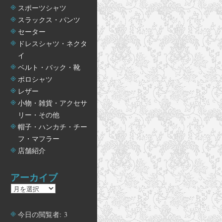
スポーツシャツ
スラックス・パンツ
セーター
ドレスシャツ・ネクタ
イ
ベルト・バック・靴
ポロシャツ
レザー
小物・雑貨・アクセサ
リー・その他
帽子・ハンカチ・チー
フ・マフラー
店舗紹介
アーカイブ
ア
ー
カ
今日の閲覧者:
3