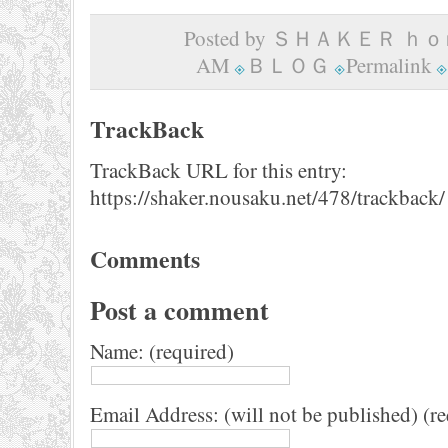
Posted by ＳＨＡＫＥＲ ｈｏｍ
AM
ＢＬＯＧ
Permalink
TrackBack
TrackBack URL for this entry:
https://shaker.nousaku.net/478/trackback/
Comments
Post a comment
Name: (required)
Email Address: (will not be published) (r