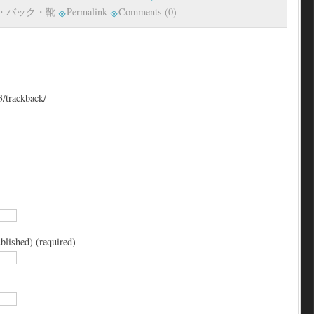
・バック・靴
Permalink
Comments (0)
3/trackback/
blished) (required)