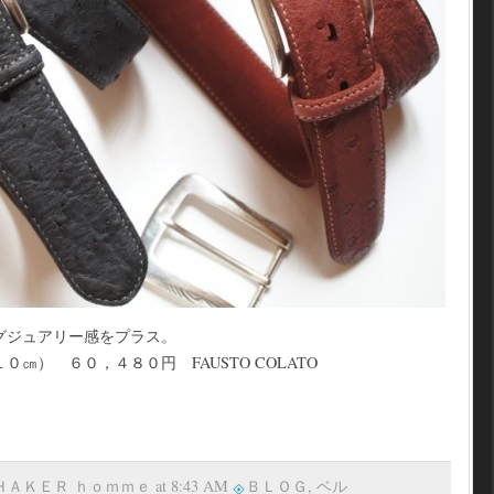
グジュアリー感をプラス。
㎝） ６０，４８０円 FAUSTO COLATO
 ＳＨＡＫＥＲ ｈｏｍｍｅ at 8:43 AM
ＢＬＯＧ
,
ベル