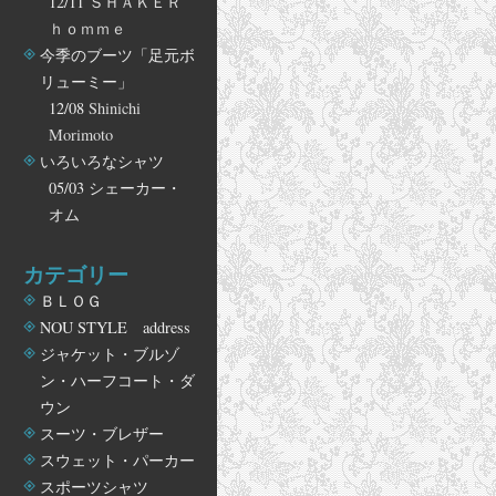
12/11
ＳＨＡＫＥＲ
ｈｏｍｍｅ
今季のブーツ「足元ボ
リューミー」
12/08
Shinichi
Morimoto
いろいろなシャツ
05/03
シェーカー・
オム
カテゴリー
ＢＬＯＧ
NOU STYLE address
ジャケット・ブルゾ
ン・ハーフコート・ダ
ウン
スーツ・ブレザー
スウェット・パーカー
スポーツシャツ