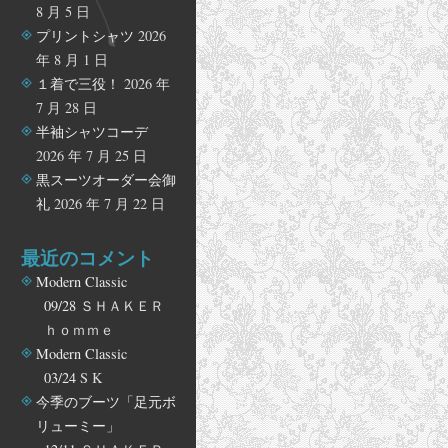
8 月 5 日
プリントシャツ
2026
年 8 月 1 日
１着で三役！
2026 年
7 月 28 日
半袖シャツコーデ
2026 年 7 月 25 日
黒スーツオーダー会御
礼
2026 年 7 月 22 日
最近のコメント
Modern Classic
09/28
ＳＨＡＫＥＲ
ｈｏｍｍｅ
Modern Classic
03/24
S K
今季のブーツ「足元ボ
リューミー」