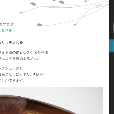
主のブログ
ュ＆ベルト
なリッチ足しを
見える肌の絶妙なヌケ感を発揮
そんな開放感のある足元に
ングシューズと
ば着こなしにヒネリが加わり、
ことができます。