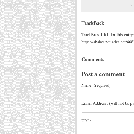
ト
TrackBack
TrackBack URL for this entry:
https://shaker.nousaku.net/468
Comments
Post a comment
Name: (required)
Email Address: (will not be pu
URL: