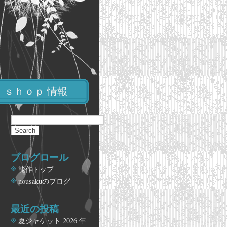
ｓｈｏｐ 情報
ブログロール
能作トップ
nousakuのブログ
最近の投稿
夏ジャケット
2026 年