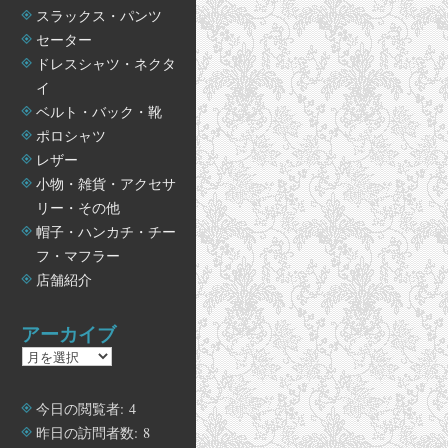
スラックス・パンツ
セーター
ドレスシャツ・ネクタ
イ
ベルト・バック・靴
ポロシャツ
レザー
小物・雑貨・アクセサ
リー・その他
帽子・ハンカチ・チー
フ・マフラー
店舗紹介
アーカイブ
ア
ー
カ
今日の閲覧者:
4
イ
昨日の訪問者数:
8