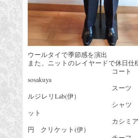
ウールタイで季節感を演出
また、ニットのレイヤードで休日仕
コート １３６
sosakuya
スーツ １５７，
ルジレリLab(伊）
シャツ １６，８
ット
カシミアタイ １
円 クリケット(伊）
チーフ ５，２