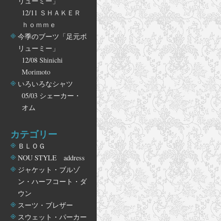
リューミー」
12/11
ＳＨＡＫＥＲ
ｈｏｍｍｅ
今季のブーツ「足元ボ
リューミー」
12/08
Shinichi
Morimoto
いろいろなシャツ
05/03
シェーカー・
オム
カテゴリー
ＢＬＯＧ
NOU STYLE address
ジャケット・ブルゾ
ン・ハーフコート・ダ
ウン
スーツ・ブレザー
スウェット・パーカー