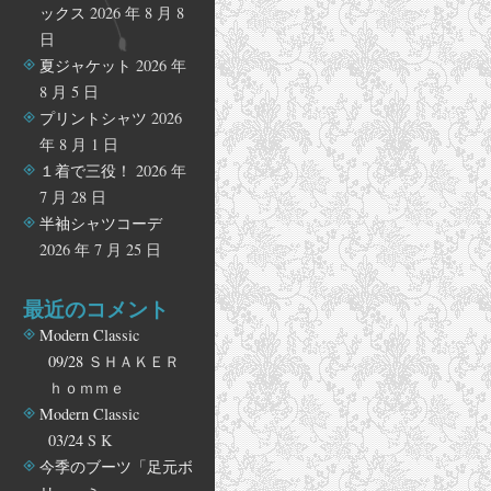
ックス
2026 年 8 月 8
日
夏ジャケット
2026 年
8 月 5 日
プリントシャツ
2026
年 8 月 1 日
１着で三役！
2026 年
7 月 28 日
半袖シャツコーデ
2026 年 7 月 25 日
最近のコメント
Modern Classic
09/28
ＳＨＡＫＥＲ
ｈｏｍｍｅ
Modern Classic
03/24
S K
今季のブーツ「足元ボ