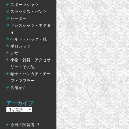
スポーツシャツ
スラックス・パンツ
セーター
ドレスシャツ・ネクタ
イ
ベルト・バック・靴
ポロシャツ
レザー
小物・雑貨・アクセサ
リー・その他
帽子・ハンカチ・チー
フ・マフラー
店舗紹介
アーカイブ
ア
ー
カ
今日の閲覧者:
3