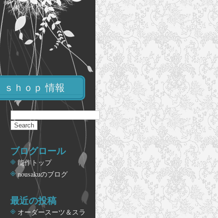
ｓｈｏｐ 情報
ブログロール
能作トップ
nousakuのブログ
最近の投稿
オーダースーツ＆スラ