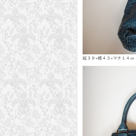
縦３９×横４３×マチ１４㎝ 