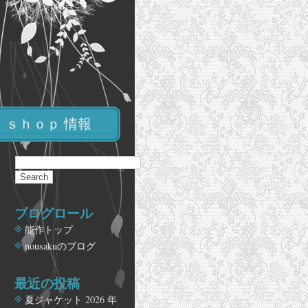
ｓｈｏｐ 情報
ブログロール
能作トップ
nousakuのブログ
最近の投稿
夏ジャケット
2026 年