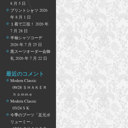
8 月 5 日
プリントシャツ
2026
年 8 月 1 日
１着で三役！
2026 年
7 月 28 日
半袖シャツコーデ
2026 年 7 月 25 日
黒スーツオーダー会御
礼
2026 年 7 月 22 日
最近のコメント
Modern Classic
09/28
ＳＨＡＫＥＲ
ｈｏｍｍｅ
Modern Classic
03/24
S K
今季のブーツ「足元ボ
リューミー」