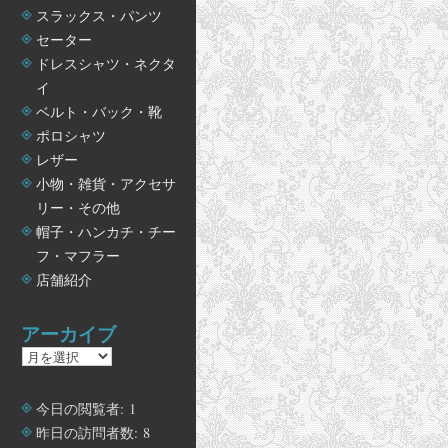
スラックス・パンツ
セーター
ドレスシャツ・ネクタ
イ
ベルト・バック・靴
ポロシャツ
レザー
小物・雑貨・アクセサ
リー・その他
帽子・ハンカチ・チー
フ・マフラー
店舗紹介
アーカイブ
ア
ー
カ
今日の閲覧者:
1
イ
昨日の訪問者数:
8