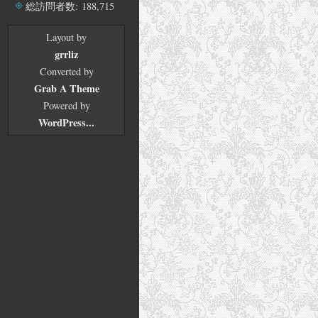
ブ
総訪問者数:
188,715
Layout by
grrliz
Converted by
Grab A Theme
Powered by
WordPress...