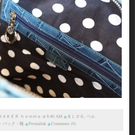
。
 ＳＨＡＫＥＲ ｈｏｍｍｅ at 8:40 AM
ＢＬＯＧ
,
ベル
・バック・靴
Permalink
Comments (0)