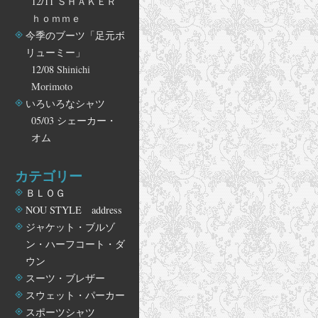
12/11
ＳＨＡＫＥＲ
ｈｏｍｍｅ
今季のブーツ「足元ボ
リューミー」
12/08
Shinichi
Morimoto
いろいろなシャツ
05/03
シェーカー・
オム
カテゴリー
ＢＬＯＧ
NOU STYLE address
ジャケット・ブルゾ
ン・ハーフコート・ダ
ウン
スーツ・ブレザー
スウェット・パーカー
スポーツシャツ