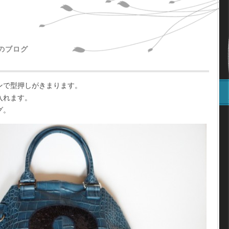
主のブログ
ンで型押しがきまります。
入れます。
グ。