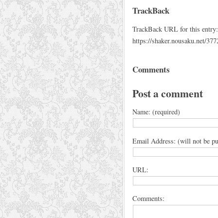
TrackBack
TrackBack URL for this entry:
https://shaker.nousaku.net/377
Comments
Post a comment
Name: (required)
Email Address: (will not be pu
URL:
Comments: