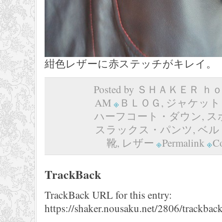
紺色レザーに赤ステッチがキレイ。
Posted by ＳＨＡＫＥＲ ｈｏｍ
AM
ＢＬＯＧ
,
ジャケット
ハーフコート・ダウン
,
ス
スラックス・パンツ
,
ベル
靴
,
レザー
Permalink
C
TrackBack
TrackBack URL for this entry:
https://shaker.nousaku.net/2806/trackback