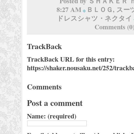
Posted by ＳＨＡＫＥＲ
8:27 AM
ＢＬＯＧ
,
スー
ドレスシャツ・ネクタイ
Comments (0
TrackBack
TrackBack URL for this entry:
https://shaker.nousaku.net/252/trackb
Comments
Post a comment
Name: (required)