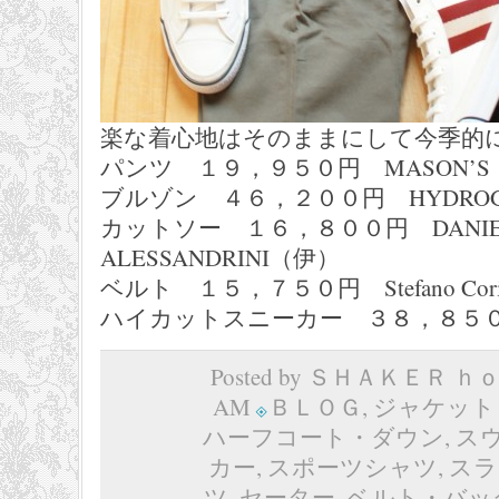
楽な着心地はそのままにして今季的
パンツ １９，９５０円 MASON’
ブルゾン ４６，２００円 HYDRO
カットソー １６，８００円 DANIE
ALESSANDRINI（伊）
ベルト １５，７５０円 Stefano Cor
ハイカットスニーカー ３８，８５０
Posted by ＳＨＡＫＥＲ ｈｏｍ
AM
ＢＬＯＧ
,
ジャケット
ハーフコート・ダウン
,
ス
カー
,
スポーツシャツ
,
スラ
ツ
,
セーター
,
ベルト・バッ