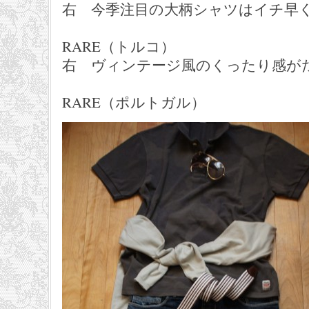
右 今季注目の大柄シャツはイチ早
２３，１
RARE（トルコ）
右 ヴィンテージ風のくったり感が
１４，７
RARE（ポルトガル）