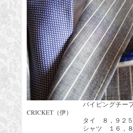
パイピングチーフ ５
CRICKET（伊）
タイ ８，９２５円 CR
シャツ １６，８００円 T