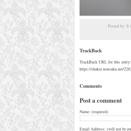
Posted by
TrackBack
TrackBack URL for this entry:
https://shaker.nousaku.net/22
Comments
Post a comment
Name: (required)
Email Address: (will not be pu