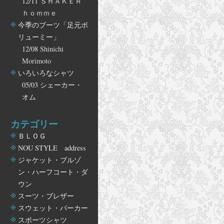
12/11
ＳＨＡＫＥＲ
ｈｏｍｍｅ
今季のブーツ「足元ボ
リューミー」
12/08
Shinichi
Morimoto
いろいろなシャツ
05/03
シェーカー・
オム
カテゴリー
ＢＬＯＧ
NOU STYLE address
ジャケット・ブルゾ
ン・ハーフコート・ダ
ウン
スーツ・ブレザー
スウェット・パーカー
スポーツシャツ