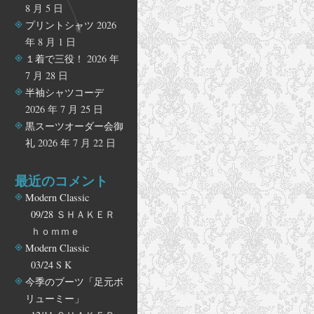
8 月 5 日
プリントシャツ
2026
年 8 月 1 日
１着で三役！
2026 年
7 月 28 日
半袖シャツコーデ
2026 年 7 月 25 日
黒スーツオーダー会御
礼
2026 年 7 月 22 日
最近のコメント
Modern Classic
09/28
ＳＨＡＫＥＲ
ｈｏｍｍｅ
Modern Classic
03/24
S K
今季のブーツ「足元ボ
リューミー」