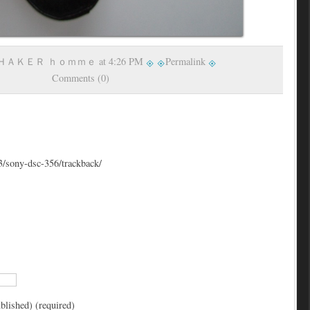
 ＳＨＡＫＥＲ ｈｏｍｍｅ at 4:26 PM
Permalink
Comments (0)
83/sony-dsc-356/trackback/
blished) (required)