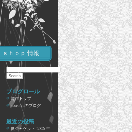
ｓｈｏｐ 情報
ブログロール
能作トップ
nousakuのブログ
最近の投稿
夏ジャケット
2026 年