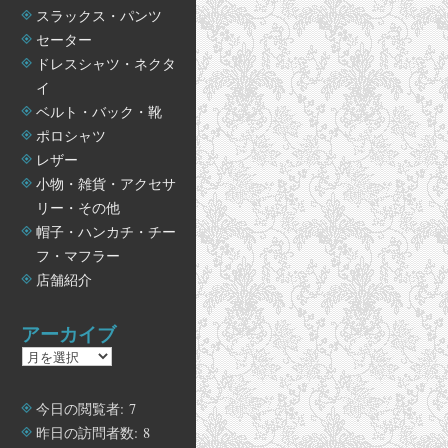
スラックス・パンツ
セーター
ドレスシャツ・ネクタ
イ
ベルト・バック・靴
ポロシャツ
レザー
小物・雑貨・アクセサ
リー・その他
帽子・ハンカチ・チー
フ・マフラー
店舗紹介
アーカイブ
ア
ー
カ
今日の閲覧者:
7
イ
昨日の訪問者数:
8