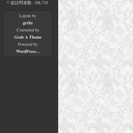
ブ
総訪問者数:
188,710
Layout by
grrliz
Converted by
Grab A Theme
Powered by
WordPress...