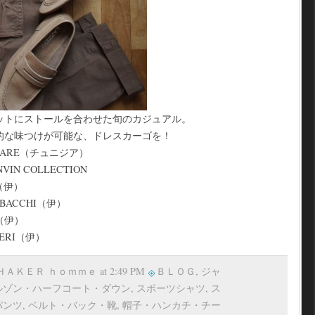
ットにストールを合わせた旬のカジュアル。
的な味つけが可能な、ドレスカーゴを！
RARE（チュニジア）
IN COLLECTION
n（伊）
ABACCHI（伊）
I（伊）
ZERI（伊）
 ＳＨＡＫＥＲ ｈｏｍｍｅ at 2:49 PM
ＢＬＯＧ
,
ジャ
ルゾン・ハーフコート・ダウン
,
スポーツシャツ
,
ス
パンツ
,
ベルト・バック・靴
,
帽子・ハンカチ・チー