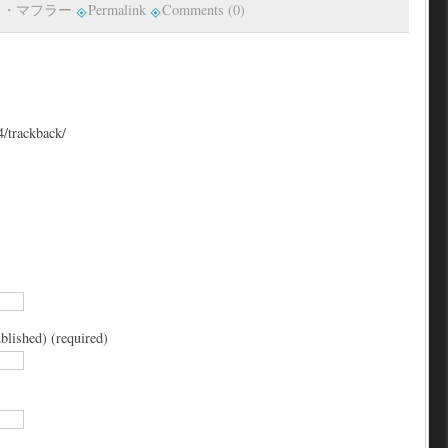
フ・マフラー
Permalink
Comments (0)
4/trackback/
blished) (required)