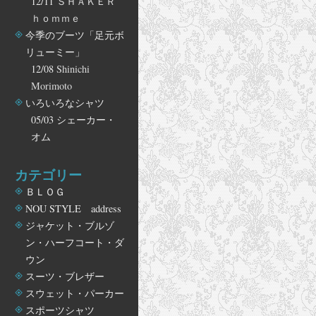
12/11
ＳＨＡＫＥＲ
ｈｏｍｍｅ
今季のブーツ「足元ボ
リューミー」
12/08
Shinichi
Morimoto
いろいろなシャツ
05/03
シェーカー・
オム
カテゴリー
ＢＬＯＧ
NOU STYLE address
ジャケット・ブルゾ
ン・ハーフコート・ダ
ウン
スーツ・ブレザー
スウェット・パーカー
スポーツシャツ