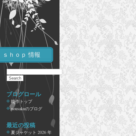
ｓｈｏｐ 情報
ブログロール
能作トップ
nousakuのブログ
最近の投稿
夏ジャケット
2026 年