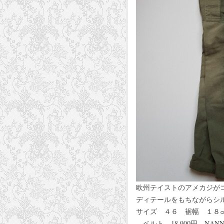
欧州テイストのアメカジが
ディテールをもちながらシ
サイズ ４６ 裾幅 １８㎝ 
ベルト 18,900円 NAN