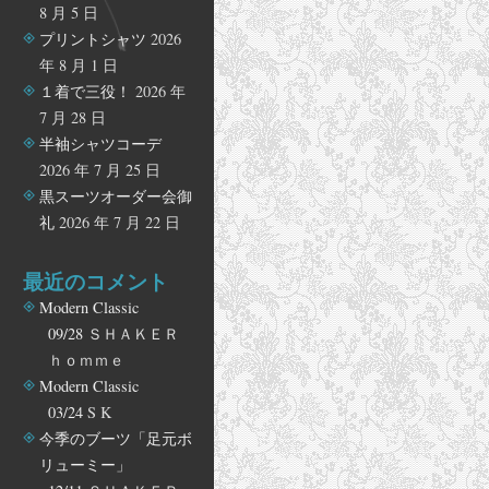
8 月 5 日
プリントシャツ
2026
年 8 月 1 日
１着で三役！
2026 年
7 月 28 日
半袖シャツコーデ
2026 年 7 月 25 日
黒スーツオーダー会御
礼
2026 年 7 月 22 日
最近のコメント
Modern Classic
09/28
ＳＨＡＫＥＲ
ｈｏｍｍｅ
Modern Classic
03/24
S K
今季のブーツ「足元ボ
リューミー」