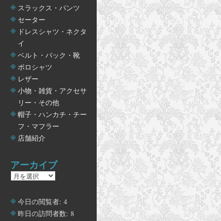
スラックス・パンツ
セーター
ドレスシャツ・ネクタ
イ
ベルト・バック・靴
ポロシャツ
レザー
小物・雑貨・アクセサ
リー・その他
帽子・ハンカチ・チー
フ・マフラー
店舗紹介
アーカイブ
ア
ー
カ
今日の閲覧者:
4
イ
昨日の訪問者数:
8