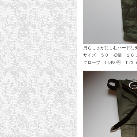
男らしさがにじむハードな
サイズ ５０ 裾幅 １８，５
グローブ 14,490円 TTX