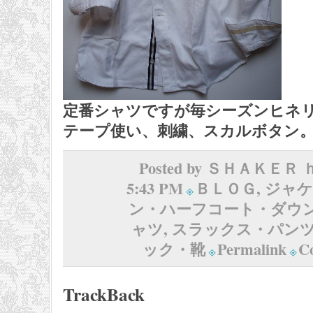
定番シャツですが毎シーズンヒネ
テープ使い、刺繍、スカルボタン
Posted by ＳＨＡＫＥＲ
5:43 PM
ＢＬＯＧ
,
ジャケ
ン・ハーフコート・ダウ
ャツ
,
スラックス・パン
ック・靴
Permalink
C
TrackBack