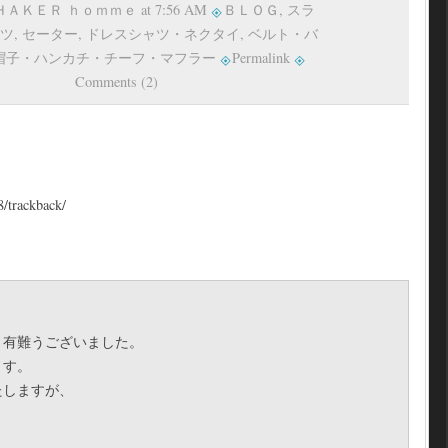
 ＳＨＡＫＥＲ ｈｏｍｍｅ at 7:56 AM
ＢＬＯＧ
,
スラ
ツ
,
セーター
,
ドレスシャツ・ネクタイ
,
ベルト・バ
帽子・ハンカチ・チーフ・マフラー
Permalink
Comments (2)
8/trackback/
き有難うございました。
ます。
たしますが、