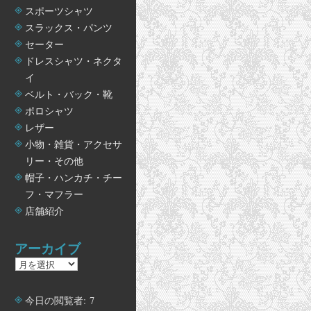
スポーツシャツ
スラックス・パンツ
セーター
ドレスシャツ・ネクタ
イ
ベルト・バック・靴
ポロシャツ
レザー
小物・雑貨・アクセサ
リー・その他
帽子・ハンカチ・チー
フ・マフラー
店舗紹介
アーカイブ
ア
ー
カ
今日の閲覧者:
7