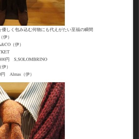
を優しく包み込む何物にも代えがたい至福の瞬間
K（伊）
NA&CO（伊）
KET
0円 S,SOLOMBRINO
I（伊）
円 Almas（伊）