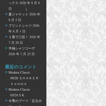
ックス
2026 年 8 月 8
日
夏ジャケット
2026 年
8 月 5 日
プリントシャツ
2026
年 8 月 1 日
１着で三役！
2026 年
7 月 28 日
半袖シャツコーデ
2026 年 7 月 25 日
最近のコメント
Modern Classic
09/28
ＳＨＡＫＥＲ
ｈｏｍｍｅ
Modern Classic
03/24
S K
今季のブーツ「足元ボ