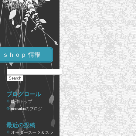
ｓｈｏｐ 情報
ブログロール
能作トップ
nousakuのブログ
最近の投稿
オーダースーツ＆スラ