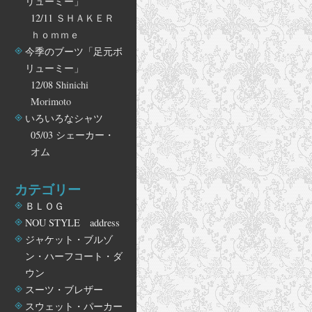
リューミー」
12/11
ＳＨＡＫＥＲ
ｈｏｍｍｅ
今季のブーツ「足元ボ
リューミー」
12/08
Shinichi
Morimoto
いろいろなシャツ
05/03
シェーカー・
オム
カテゴリー
ＢＬＯＧ
NOU STYLE address
ジャケット・ブルゾ
ン・ハーフコート・ダ
ウン
スーツ・ブレザー
スウェット・パーカー