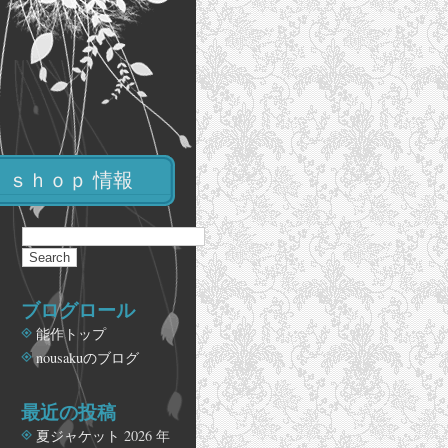
ｓｈｏｐ 情報
ブログロール
能作トップ
nousakuのブログ
最近の投稿
夏ジャケット
2026 年