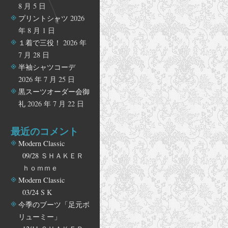
8 月 5 日
プリントシャツ
2026
年 8 月 1 日
１着で三役！
2026 年
7 月 28 日
半袖シャツコーデ
2026 年 7 月 25 日
黒スーツオーダー会御
礼
2026 年 7 月 22 日
最近のコメント
Modern Classic
09/28
ＳＨＡＫＥＲ
ｈｏｍｍｅ
Modern Classic
03/24
S K
今季のブーツ「足元ボ
リューミー」