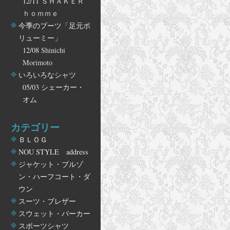
12/11
ＳＨＡＫＥＲ
ｈｏｍｍｅ
今季のブーツ「足元ボ
リューミー」
12/08
Shinichi
Morimoto
いろいろなシャツ
05/03
シェーカー・
オム
カテゴリー
ＢＬＯＧ
NOU STYLE address
ジャケット・ブルゾ
ン・ハーフコート・ダ
ウン
スーツ・ブレザー
スウェット・パーカー
スポーツシャツ