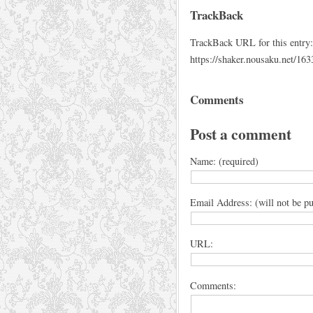
TrackBack
TrackBack URL for this entry:
https://shaker.nousaku.net/163
Comments
Post a comment
Name: (required)
Email Address: (will not be pu
URL:
Comments: