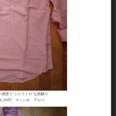
感漂う”シャリトロ”な肌触り
250円 マッシモ アルバ