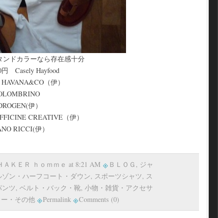
タンドカラーなら存在感十分
Casely Hayfood
HAVANA&CO（伊）
OLOMBRINO
DROGEN(伊）
FICINE CREATIVE（伊）
NO RICCI(伊）
 ＳＨＡＫＥＲ ｈｏｍｍｅ at 8:21 AM
ＢＬＯＧ
,
ジャ
ルゾン・ハーフコート・ダウン
,
スポーツシャツ
,
ス
パンツ
,
ベルト・バック・靴
,
小物・雑貨・アクセサ
リー・その他
Permalink
Comments (0)