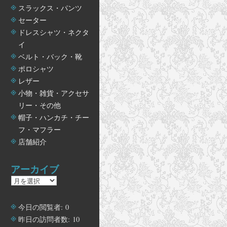
スラックス・パンツ
セーター
ドレスシャツ・ネクタ
イ
ベルト・バック・靴
ポロシャツ
レザー
小物・雑貨・アクセサ
リー・その他
帽子・ハンカチ・チー
フ・マフラー
店舗紹介
アーカイブ
ア
ー
カ
今日の閲覧者:
0
イ
昨日の訪問者数:
10