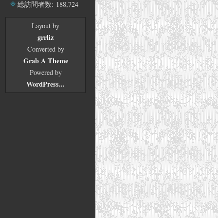
ブ
総訪問者数:
188,724
Layout by
grrliz
Converted by
Grab A Theme
Powered by
WordPress...