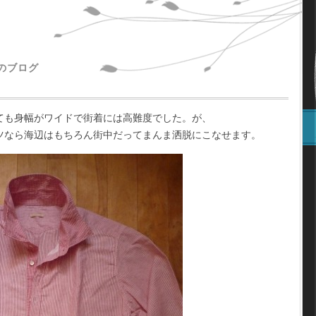
主のブログ
ても身幅がワイドで街着には高難度でした。が、
ツなら海辺はもちろん街中だってまんま洒脱にこなせます。