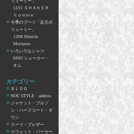
リューミー」
12/11
ＳＨＡＫＥＲ
ｈｏｍｍｅ
今季のブーツ「足元ボ
リューミー」
12/08
Shinichi
Morimoto
いろいろなシャツ
05/03
シェーカー・
オム
カテゴリー
ＢＬＯＧ
NOU STYLE address
ジャケット・ブルゾ
ン・ハーフコート・ダ
ウン
スーツ・ブレザー
スウェット・パーカー