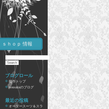
ｓｈｏｐ 情報
ブログロール
能作トップ
nousakuのブログ
最近の投稿
オーダースーツ＆スラ