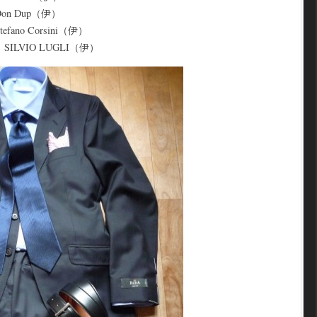
n Dup（伊）
no Corsini（伊）
LVIO LUGLI（伊）