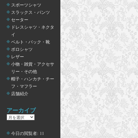
スポーツシャツ
スラックス・パンツ
セーター
ドレスシャツ・ネクタ
イ
ベルト・バック・靴
ポロシャツ
レザー
小物・雑貨・アクセサ
リー・その他
帽子・ハンカチ・チー
フ・マフラー
店舗紹介
アーカイブ
ア
ー
カ
今日の閲覧者:
11