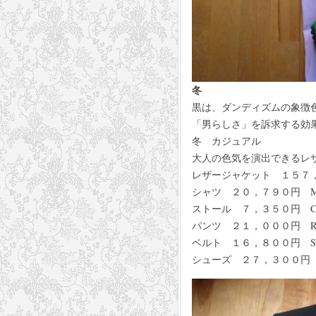
冬
黒は、ダンディズムの象徴
「男らしさ」を訴求する効
冬 カジュアル
大人の色気を演出できるレ
レザージャケット １５７，５００
シャツ ２０，７９０円 MAR
ストール ７，３５０円 CR
パンツ ２１，０００円 ROB
ベルト １６，８００円 Stefa
シューズ ２７，３００円 I