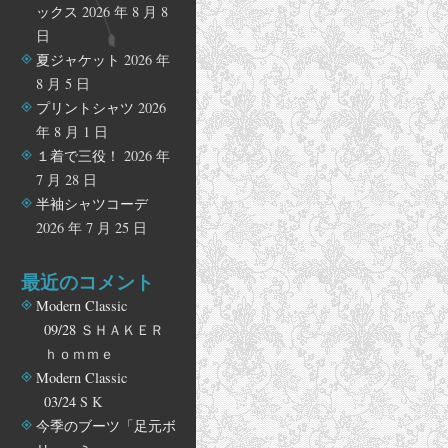
ックス
2026 年 8 月 8
日
夏ジャケット
2026 年
8 月 5 日
プリントシャツ
2026
年 8 月 1 日
１着で三役！
2026 年
7 月 28 日
半袖シャツコーデ
2026 年 7 月 25 日
最近のコメント
Modern Classic
09/28
ＳＨＡＫＥＲ
ｈｏｍｍｅ
Modern Classic
03/24
S K
今季のブーツ「足元ボ