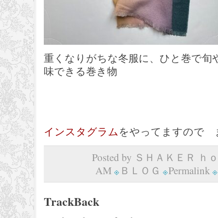
重くなりがちな冬服に、ひと巻で旬
味できる巻き物
インスタグラム
をやってますので 
Posted by ＳＨＡＫＥＲ ｈｏｍ
AM
ＢＬＯＧ
Permalink
TrackBack