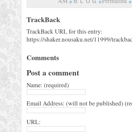
AM
ＢＬＯＧ
Permalink
TrackBack
TrackBack URL for this entry:
https://shaker.nousaku.net/11999/trackba
Comments
Post a comment
Name: (required)
Email Address: (will not be published) (r
URL: