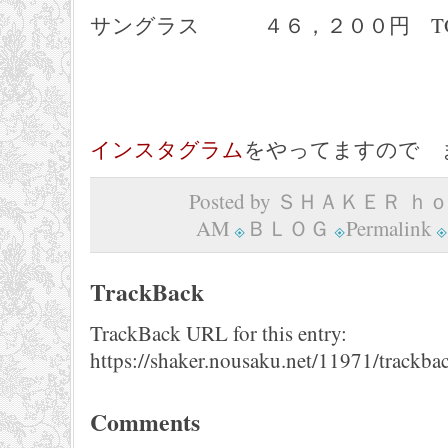
サングラス ４６，２００円 TOM
インスタグラム
をやってますので 
Posted by ＳＨＡＫＥＲ ｈｏｍ
AM
ＢＬＯＧ
Permalink
TrackBack
TrackBack URL for this entry:
https://shaker.nousaku.net/11971/trackba
Comments