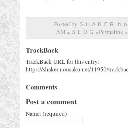
Posted by ＳＨＡＫＥＲ ｈｏｍ
AM
ＢＬＯＧ
Permalink
TrackBack
TrackBack URL for this entry:
https://shaker.nousaku.net/11950/trackba
Comments
Post a comment
Name: (required)