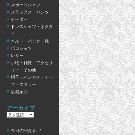
スポーツシャツ
スラックス・パンツ
セーター
ドレスシャツ・ネクタ
イ
ベルト・バック・靴
ポロシャツ
レザー
小物・雑貨・アクセサ
リー・その他
帽子・ハンカチ・チー
フ・マフラー
店舗紹介
アーカイブ
ア
ー
カ
今日の閲覧者:
7