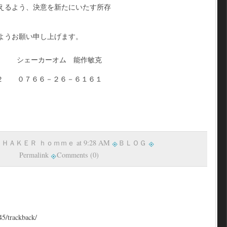
えるよう、決意を新たにいたす所存
ようお願い申し上げます。
シェーカーオム 能作敏克
２ ０７６６－２６－６１６１
y ＳＨＡＫＥＲ ｈｏｍｍｅ at 9:28 AM
ＢＬＯＧ
Permalink
Comments (0)
45/trackback/