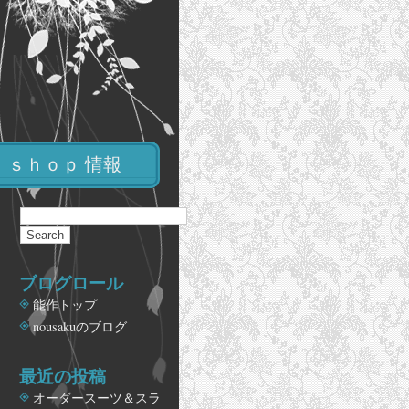
ｓｈｏｐ 情報
ブログロール
能作トップ
nousakuのブログ
最近の投稿
オーダースーツ＆スラ