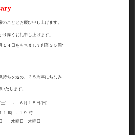
ary
栄のこととお慶び申し上げます。
かり厚くお礼申し上げます。
月１４日をもちまして創業３５周年
気持ちを込め、３５周年にちなみ
催いたします。
～ ６月１５日(日)
 １９ 時
日 木曜日