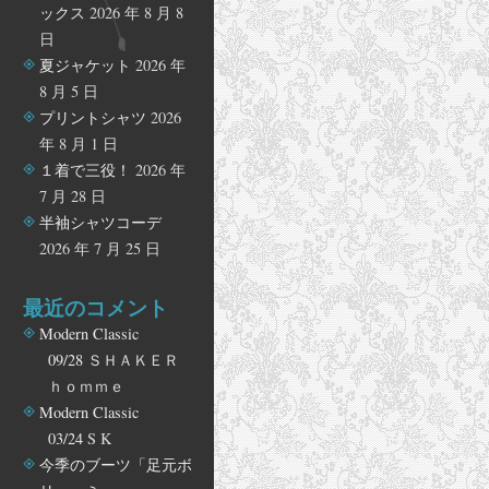
ックス
2026 年 8 月 8
日
夏ジャケット
2026 年
8 月 5 日
プリントシャツ
2026
年 8 月 1 日
１着で三役！
2026 年
7 月 28 日
半袖シャツコーデ
2026 年 7 月 25 日
最近のコメント
Modern Classic
09/28
ＳＨＡＫＥＲ
ｈｏｍｍｅ
Modern Classic
03/24
S K
今季のブーツ「足元ボ