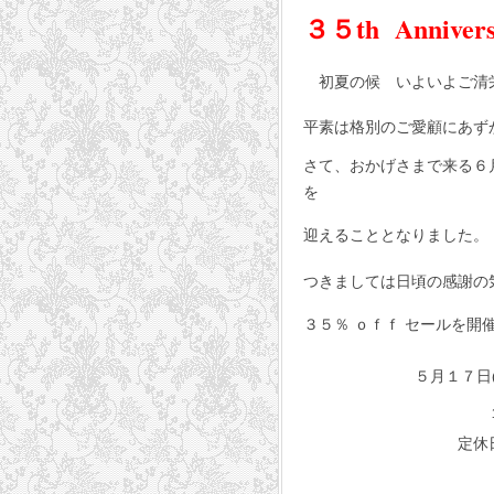
３５th Annivers
初夏の候 いよいよご清
平素は格別のご愛顧にあず
さて、おかげさまで来る６
を
迎えることとなりました。
つきましては日頃の感謝の
３５％ ｏｆｆ セールを開
５月１７日(土) 
１１ 時 ～
定休日 水曜