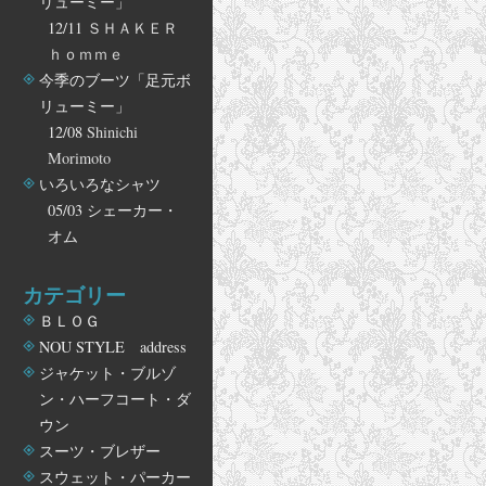
リューミー」
12/11
ＳＨＡＫＥＲ
ｈｏｍｍｅ
今季のブーツ「足元ボ
リューミー」
12/08
Shinichi
Morimoto
いろいろなシャツ
05/03
シェーカー・
オム
カテゴリー
ＢＬＯＧ
NOU STYLE address
ジャケット・ブルゾ
ン・ハーフコート・ダ
ウン
スーツ・ブレザー
スウェット・パーカー